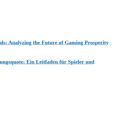
ls: Analyzing the Future of Gaming Prosperity
ungsquote: Ein Leitfaden für Spieler und