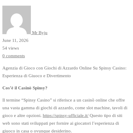
Mr Byju
June 11, 2026
54 views
0 comments
Agenzia di Gioco con Giochi di Azzardo Online Su Spinsy Casino:
Esperienza di Giuoco e Divertimento
Cos’è il Casinò Spinsy?
Il termine “Spinsy Casino” si riferisce a un casinò online che offre
una vasta gamma di giochi di azzardo, come slot machine, tavoli di
gioco e altre opzioni.
https://spinsy-ufficiale.it/
Questo tipo di siti
web sono stati sviluppati per fornire ai giocatori l’esperienza di
giuoco in casa o ovunque desiderino.