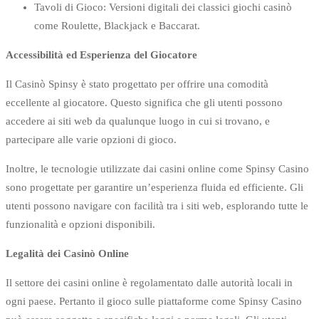
Tavoli di Gioco: Versioni digitali dei classici giochi casinò
come Roulette, Blackjack e Baccarat.
Accessibilità ed Esperienza del Giocatore
Il Casinò Spinsy è stato progettato per offrire una comodità
eccellente al giocatore. Questo significa che gli utenti possono
accedere ai siti web da qualunque luogo in cui si trovano, e
partecipare alle varie opzioni di gioco.
Inoltre, le tecnologie utilizzate dai casini online come Spinsy Casino
sono progettate per garantire un’esperienza fluida ed efficiente. Gli
utenti possono navigare con facilità tra i siti web, esplorando tutte le
funzionalità e opzioni disponibili.
Legalità dei Casinò Online
Il settore dei casini online è regolamentato dalle autorità locali in
ogni paese. Pertanto il gioco sulle piattaforme come Spinsy Casino