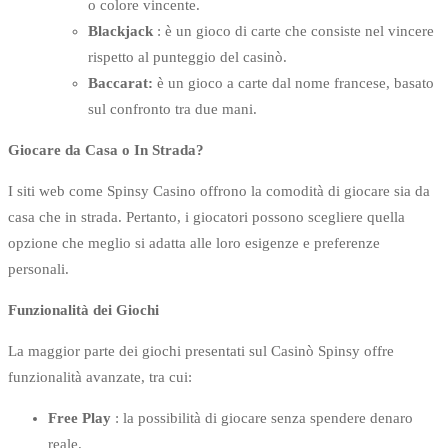
o colore vincente.
Blackjack
: è un gioco di carte che consiste nel vincere
rispetto al punteggio del casinò.
Baccarat:
è un gioco a carte dal nome francese, basato
sul confronto tra due mani.
Giocare da Casa o In Strada?
I siti web come Spinsy Casino offrono la comodità di giocare sia da
casa che in strada. Pertanto, i giocatori possono scegliere quella
opzione che meglio si adatta alle loro esigenze e preferenze
personali.
Funzionalità dei Giochi
La maggior parte dei giochi presentati sul Casinò Spinsy offre
funzionalità avanzate, tra cui:
Free Play
: la possibilità di giocare senza spendere denaro
reale.