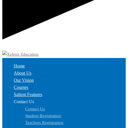
Home
About Us
Our Vision
Courses
Salient Features
Contact Us
Contact Us
Student Registration
Teachers Registration