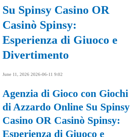
Su Spinsy Casino OR
Casinò Spinsy:
Esperienza di Giuoco e
Divertimento
June 11, 2026
2026-06-11 9:02
Agenzia di Gioco con Giochi
di Azzardo Online Su Spinsy
Casino OR Casinò Spinsy:
Esperienza di Giuoco e