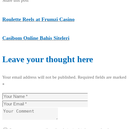
Share this post
Roulette Reels at Frumzi Casino
Casibom Online Bahis Siteleri
Leave your thought here
Your email address will not be published.
Required fields are marked
*