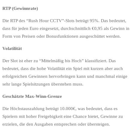
RTP (Gewinnrate)
Die RTP des “Rush Hour CCTV”-Slots beträgt 95%. Das bedeutet,
dass für jeden Euro eingesetzt, durchschnittlich €0,95 als Gewinn in
Form von Preisen oder Bonusfunktionen ausgeschüttet werden.
Volatilität
Der Slot ist eher zu “Mittelmäßig bis Hoch” klassifiziert. Das
bedeutet, dass die hohe Volatilität ein Spiel mit kurzen aber auch
erfolgreichen Gewinnen hervorbringen kann und manchmal einige
sehr lange Spielsitzungen überstehen muss.
Geschätzte Max-Winn-Grenze
Die Höchstauszahlung beträgt 10.000€, was bedeutet, dass es
Spielern mit hoher Freigebigkeit eine Chance bietet, Gewinne zu
erzielen, die den Ausgaben entsprechen oder übersteigen.