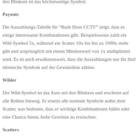
den Blinkern ist das höchstwertige Symbol.
Payouts
Die Auszahlungs-Tabelle für “Rush Hour CCTV” zeigt, dass es
einige interessante Kombinationen gibt. Beispielsweise zahlt ein
Wild-Symbol 5x, während ein Scatter 10x bis hin zu 1000x mehr
gibt und ursprünglich mit einem Mindestwurf von 1x multipliziert
wird. Es ist auch erwähnenswert, dass die Auszahlungen nur für fünf
identische Symbole auf der Gewinnlinie zählen.
Wilder
Der Wild-Symbol ist das Auto mit den Blinkern und erscheint auf
alle Reihen hinweg. Er ersetzt alle normale Symbole außer dem
Scatter, was bedeutet, dass er wichtige Kombinationen bildet oder
eine Chance bietet, hohe Gewinne zu erwischen.
Scatters