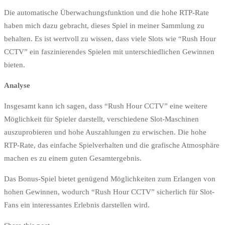
Die automatische Überwachungsfunktion und die hohe RTP-Rate
haben mich dazu gebracht, dieses Spiel in meiner Sammlung zu
behalten. Es ist wertvoll zu wissen, dass viele Slots wie “Rush Hour
CCTV” ein faszinierendes Spielen mit unterschiedlichen Gewinnen
bieten.
Analyse
Insgesamt kann ich sagen, dass “Rush Hour CCTV” eine weitere
Möglichkeit für Spieler darstellt, verschiedene Slot-Maschinen
auszuprobieren und hohe Auszahlungen zu erwischen. Die hohe
RTP-Rate, das einfache Spielverhalten und die grafische Atmosphäre
machen es zu einem guten Gesamtergebnis.
Das Bonus-Spiel bietet genügend Möglichkeiten zum Erlangen von
hohen Gewinnen, wodurch “Rush Hour CCTV” sicherlich für Slot-
Fans ein interessantes Erlebnis darstellen wird.