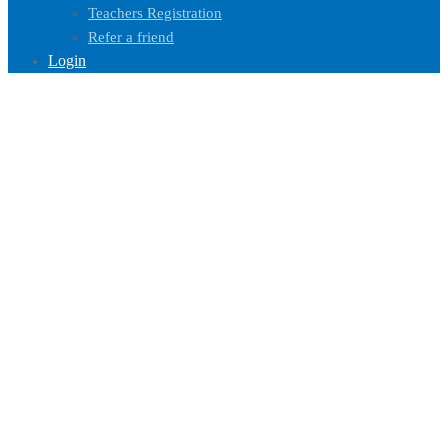
Teachers Registration
Refer a friend
Login