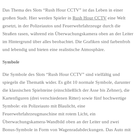
Das Thema des Slots “Rush Hour CCTV” ist das Leben in einer
großen Stadt. Hier werden Spieler in
Rush Hour CCTV
eine Welt
gesetzt, in der Polizeiautos und Feuerwehrfahrzeuge durch die
Straßen rasen, während ein Überwachungskamera oben an der Leiter
im Hintergrund über alles beobachtet. Die Grafiken sind farbenfroh
und lebendig und bieten eine realistische Atmosphäre.
Symbole
Die Symbole des Slots “Rush Hour CCTV” sind vielfältig und
spiegeln die Thematik wider. Es gibt 10 normale Symbole, darunter
die klassischen Spielsteine (einschließlich der Asse bis Zehner), die
Kartenfiguren (drei verschiedenen Ritter) sowie fünf hochwertige
Symbole: ein Polizeiauto mit Blaulicht, eine
Feuerwehrfahrzeugmaschine mit rotem Licht, ein
Überwachungskamera-Wandbild oben an der Leiter und zwei
Bonus-Symbole in Form von Wagenradabdeckungen. Das Auto mit