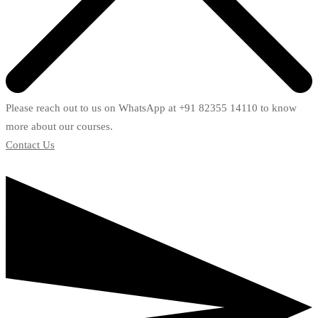
Please reach out to us on WhatsApp at +91 82355 14110 to know
more about our courses.
Contact Us