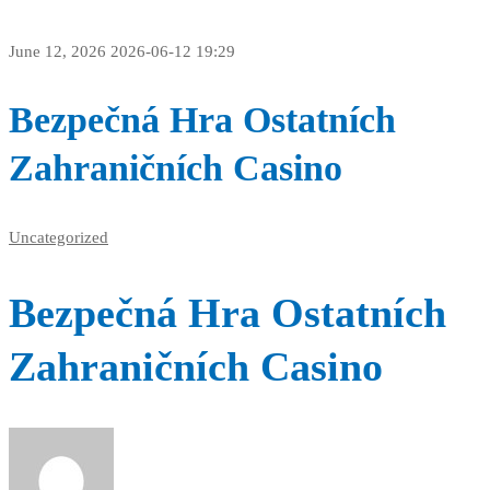
June 12, 2026
2026-06-12 19:29
Bezpečná Hra Ostatních
Zahraničních Casino
Uncategorized
Bezpečná Hra Ostatních
Zahraničních Casino