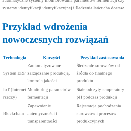
automatyczne systemy monitorowania parametrów fermentacji czy
systemy identyfikacji identyfikacyjnej i śledzenia łańcucha dostaw.
Przykład wdrożenia
nowoczesnych rozwiązań
Technologia
Korzyści
Przykład zastosowania
Zautomatyzowane
Śledzenie surowców od
System ERP
zarządzanie produkcją,
źródła do finalnego
kontrola jakości
produktu
IoT (Internet
Monitoring parametrów
Stałe odczyty temperatury i
rzeczy)
fermentacji
pH podczas produkcji
Zapewnienie
Rejestracja pochodzenia
Blockchain
autentyczności i
surowców i procesów
transparentności
produkcyjnych