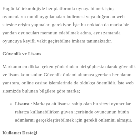
Bugünkü teknolojiyle her platformda oynayabilmek için;
oyuncuların mobil uygulamaları indirmesi veya doğrudan web
sitesine erişim yapmaları gerekiyor. İşte bu noktada da marka bir
yandan oyuncuları memnun edebilmek adına, aynı zamanda
oyuncuya keyifli vakit geçirebilme imkanı tanımaktadır.
Güvenlik ve Lisans
Markanın en dikkat çeken yönlerinden biri şüphesiz olarak güvenlik
ve lisans konusudur. Güvenlik önlemi alınması gereken her alanın
yanı sıra, online casino işlemlerinde de oldukça önemlidir. İşte web
sitemizde bulunan bilgilere göre marka;
Lisansı
: Markaya ait lisansa sahip olan bu siteyi oyuncular
rahatça kullanabilirken güven içerisinde oyuncunun bütün
adımlarını gerçekleştirebilmek için gerekli önlemini almıştır.
Kullanıcı Desteği