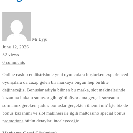
Mr Byju
June 12, 2026
52 views
0 comments
Online casino endüstrisinde yeni oyunculara hoşturken experienced
oyunçılara da cazip gelen bir markaya bugün hep birlikte
değineceğiz. Bonuslar adıyla bilinen bu marka, slot makinelerinde
kazanma imkanı sunuyor gibi görünüyor ama gerçek sorusunu
sormamız gereken şudur: bonuslar gerçekten önemli mi? İşte biz de
bonus kazanımı ve slot makinesi ile ilgili
maltcasino special bonus
promotions
bütün detayları inceleyeceğiz.