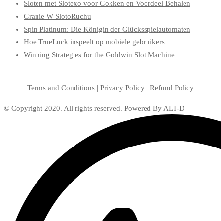
Sloten met Slotexo voor Gokken en Voordeel Behalen
Granie W SlotoRuchu
Spin Platinum: Die Königin der Glücksspielautomaten
Hoe TrueLuck inspeelt op mobiele gebruikers
Winning Strategies for the Goldwin Slot Machine
Terms and Conditions
|
Privacy Policy
|
Refund Policy
© Copyright 2020. All rights reserved. Powered By
ALT-D