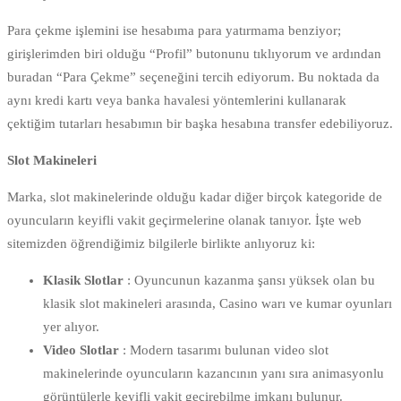
Para çekme işlemini ise hesabıma para yatırmama benziyor;
girişlerimden biri olduğu “Profil” butonunu tıklıyorum ve ardından
buradan “Para Çekme” seçeneğini tercih ediyorum. Bu noktada da
aynı kredi kartı veya banka havalesi yöntemlerini kullanarak
çektiğim tutarları hesabımın bir başka hesabına transfer edebiliyoruz.
Slot Makineleri
Marka, slot makinelerinde olduğu kadar diğer birçok kategoride de
oyuncuların keyifli vakit geçirmelerine olanak tanıyor. İşte web
sitemizden öğrendiğimiz bilgilerle birlikte anlıyoruz ki:
Klasik Slotlar
: Oyuncunun kazanma şansı yüksek olan bu
klasik slot makineleri arasında, Casino warı ve kumar oyunları
yer alıyor.
Video Slotlar
: Modern tasarımı bulunan video slot
makinelerinde oyuncuların kazancının yanı sıra animasyonlu
görüntülerle keyifli vakit geçirebilme imkanı bulunur.