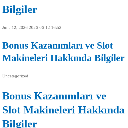
Bilgiler
June 12, 2026
2026-06-12 16:52
Bonus Kazanımları ve Slot
Makineleri Hakkında Bilgiler
Uncategorized
Bonus Kazanımları ve
Slot Makineleri Hakkında
Bilgiler