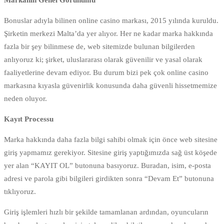
Markanın Genel Görünümü
Bonuslar adıyla bilinen online casino markası, 2015 yılında kuruldu.
Şirketin merkezi Malta’da yer alıyor. Her ne kadar marka hakkında
fazla bir şey bilinmese de, web sitemizde bulunan bilgilerden
anlıyoruz ki; şirket, uluslararası olarak güvenilir ve yasal olarak
faaliyetlerine devam ediyor. Bu durum bizi pek çok online casino
markasına kıyasla güvenirlik konusunda daha güvenli hissetmemize
neden oluyor.
Kayıt Processu
Marka hakkında daha fazla bilgi sahibi olmak için önce web sitesine
giriş yapmamız gerekiyor. Sitesine giriş yaptığımızda sağ üst köşede
yer alan “KAYIT OL” butonuna basıyoruz. Buradan, isim, e-posta
adresi ve parola gibi bilgileri girdikten sonra “Devam Et” butonuna
tıklıyoruz.
Giriş işlemleri hızlı bir şekilde tamamlanan ardından, oyuncuların