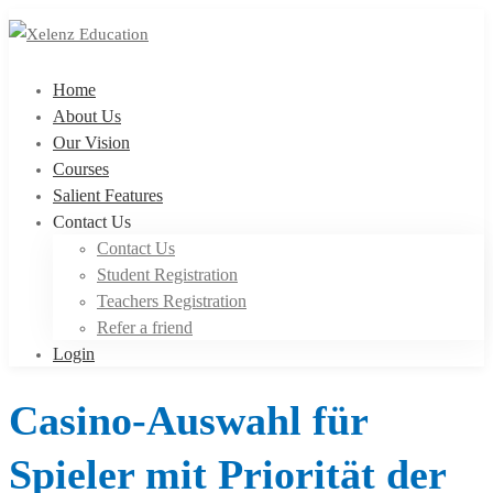
Home
About Us
Our Vision
Courses
Salient Features
Contact Us
Contact Us
Student Registration
Teachers Registration
Refer a friend
Login
Casino-Auswahl für
Spieler mit Priorität der