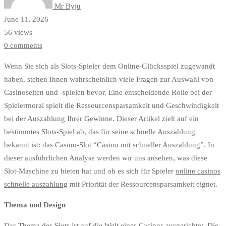
Mr Byju
June 11, 2026
56 views
0 comments
Wenn Sie sich als Slots-Spieler dem Online-Glücksspiel zugewandt
haben, stehen Ihnen wahrscheinlich viele Fragen zur Auswahl von
Casinoseiten und -spielen bevor. Eine entscheidende Rolle bei der
Spielermoral spielt die Ressourcensparsamkeit und Geschwindigkeit
bei der Auszahlung Ihrer Gewinne. Dieser Artikel zielt auf ein
bestimmtes Slots-Spiel ab, das für seine schnelle Auszahlung
bekannt ist: das Casino-Slot “Casino mit schneller Auszahlung”. In
dieser ausführlichen Analyse werden wir uns ansehen, was diese
Slot-Maschine zu bieten hat und ob es sich für Spieler
online casinos
schnelle auszahlung
mit Priorität der Ressourcensparsamkeit eignet.
Thema und Design
Das Thema des Slots ist auf die Welt eines Casinos ausgerichtet. Die