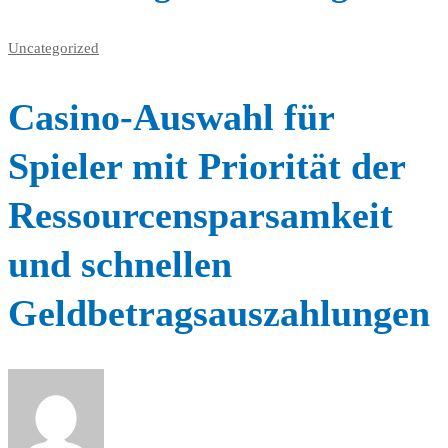
Uncategorized
Casino-Auswahl für
Spieler mit Priorität der
Ressourcensparsamkeit
und schnellen
Geldbetragsauszahlungen