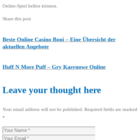
Online-Spiel helfen können.
Share this post
Beste Online Casino Boni – Eine Übersicht der
aktuellen Angebote
Huff N More Puff – Gry Kasynowe Online
Leave your thought here
Your email address will not be published.
Required fields are marked
*