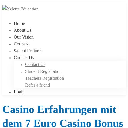
Home
About Us
Our Vision
Courses
Salient Features
Contact Us
Contact Us
Student Registration
Teachers Registration
Refer a friend
Login
Casino Erfahrungen mit
dem 7 Euro Casino Bonus