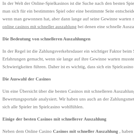
In der Welt der Online-Spielkasinos ist die Suche nach den besten Spi
man sich für ein bestimmtes Spiel oder eine bestimmte Seite entscheide
wenn man gewonnen hat, aber dann lange auf seine Gewinne warten mu
online casinos mit schneller auszahlung
bei denen eine schnelle Ausza
Die Bedeutung von schnelleren Auszahlungen
In der Regel ist die Zahlungsverkehrsdauer ein wichtiger Faktor beim S
Erfahrungen gemacht, wenn sie lange auf ihre Gewinne warten mussten.
Schwierigkeiten führen. Daher ist es wichtig, dass sich ein Spielcasino
Die Auswahl der Casinos
Um eine Übersicht über die besten Casinos mit schnelleren Auszahlun
Bewertungsportale analysiert. Wir haben uns auch an der Zahlungsmetho
sich alle Spieler im Spielcasino wohlfühlen.
Einige der besten Casinos mit schnellerer Auszahlung
Neben dem Online Casino
Casinos mit schneller Auszahlung
, haben