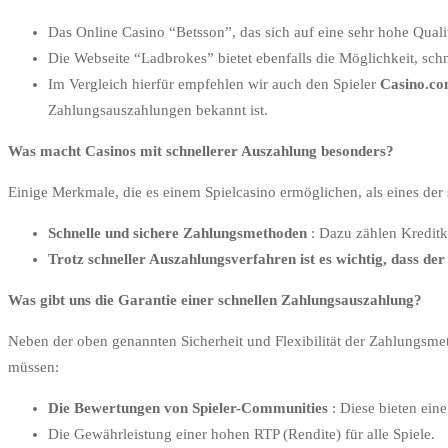
Das Online Casino “Betsson”, das sich auf eine sehr hohe Qualitä
Die Webseite “Ladbrokes” bietet ebenfalls die Möglichkeit, sch
Im Vergleich hierfür empfehlen wir auch den Spieler
Casino.c
Zahlungsauszahlungen bekannt ist.
Was macht Casinos mit schnellerer Auszahlung besonders?
Einige Merkmale, die es einem Spielcasino ermöglichen, als eines der
Schnelle und sichere Zahlungsmethoden
: Dazu zählen Kredit
Trotz schneller Auszahlungsverfahren ist es wichtig, dass der
Was gibt uns die Garantie einer schnellen Zahlungsauszahlung?
Neben der oben genannten Sicherheit und Flexibilität der Zahlungsmet
müssen:
Die Bewertungen von Spieler-Communities
: Diese bieten ein
Die Gewährleistung einer hohen RTP (Rendite) für alle Spiele.