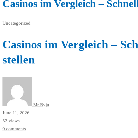
Casinos im Vergleich – Schnell
Uncategorized
Casinos im Vergleich – Sch
stellen
Mr Byju
June 11, 2026
52 views
0 comments