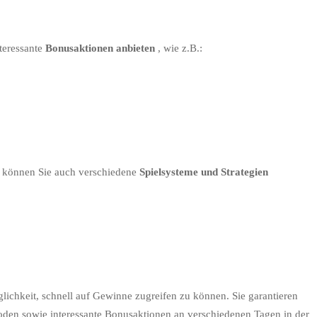
teressante
Bonusaktionen anbieten
, wie z.B.:
, können Sie auch verschiedene
Spielsysteme und Strategien
glichkeit, schnell auf Gewinne zugreifen zu können. Sie garantieren
hoden sowie interessante Bonusaktionen an verschiedenen Tagen in der