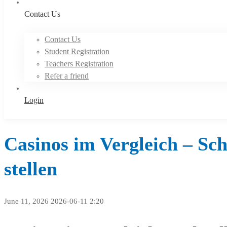
Contact Us
Contact Us
Student Registration
Teachers Registration
Refer a friend
Login
Casinos im Vergleich – Sch
stellen
June 11, 2026
2026-06-11 2:20