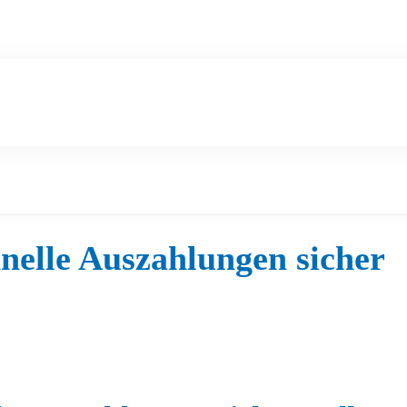
nelle Auszahlungen sicher