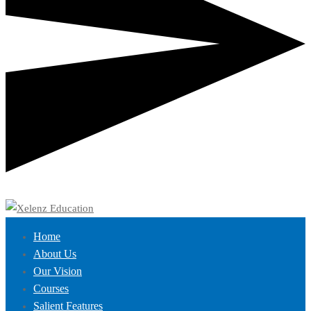
Home
About Us
Our Vision
Courses
Salient Features