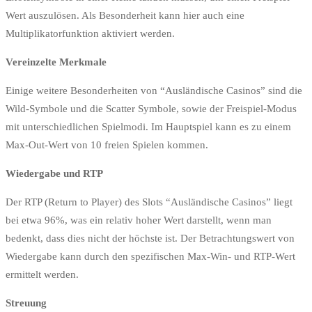
Wert auszulösen. Als Besonderheit kann hier auch eine
Multiplikatorfunktion aktiviert werden.
Vereinzelte Merkmale
Einige weitere Besonderheiten von “Ausländische Casinos” sind die
Wild-Symbole und die Scatter Symbole, sowie der Freispiel-Modus
mit unterschiedlichen Spielmodi. Im Hauptspiel kann es zu einem
Max-Out-Wert von 10 freien Spielen kommen.
Wiedergabe und RTP
Der RTP (Return to Player) des Slots “Ausländische Casinos” liegt
bei etwa 96%, was ein relativ hoher Wert darstellt, wenn man
bedenkt, dass dies nicht der höchste ist. Der Betrachtungswert von
Wiedergabe kann durch den spezifischen Max-Win- und RTP-Wert
ermittelt werden.
Streuung