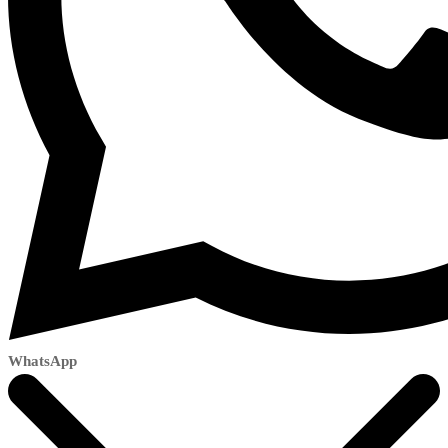
WhatsApp