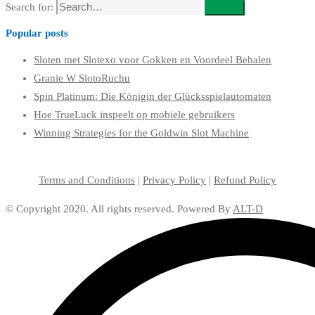
Search for:
Search
Popular posts
Sloten met Slotexo voor Gokken en Voordeel Behalen
Granie W SlotoRuchu
Spin Platinum: Die Königin der Glücksspielautomaten
Hoe TrueLuck inspeelt op mobiele gebruikers
Winning Strategies for the Goldwin Slot Machine
Terms and Conditions
|
Privacy Policy
|
Refund Policy
© Copyright 2020. All rights reserved. Powered By
ALT-D