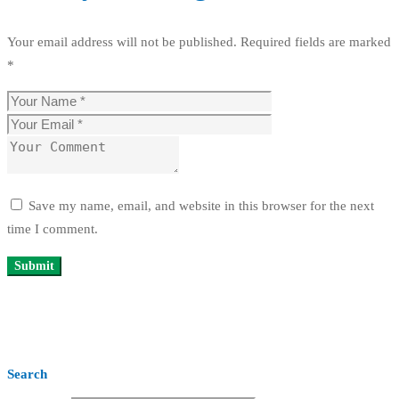
Your email address will not be published.
Required fields are marked
*
Save my name, email, and website in this browser for the next
time I comment.
Search