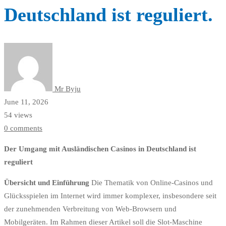
Deutschland ist reguliert.
Mr Byju
June 11, 2026
54 views
0 comments
Der Umgang mit Ausländischen Casinos in Deutschland ist
reguliert
Übersicht und Einführung
Die Thematik von Online-Casinos und
Glücksspielen im Internet wird immer komplexer, insbesondere seit
der zunehmenden Verbreitung von Web-Browsern und
Mobilgeräten. Im Rahmen dieser Artikel soll die Slot-Maschine