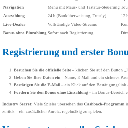
Navigation
Menü mit Maus‑ und Tastatur‑Steuerung
Tou
Auszahlung
24 h (Banküberweisung, Trustly)
12 h
Live‑Dealer
Vollständige Video‑Streams
Kom
Bonus ohne Einzahlung
Sofort nach Registrierung
Dir
Registrierung und erster Bonus
Besuchen Sie die offizielle Seite
– klicken Sie auf den Button „Je
Geben Sie Ihre Daten ein
– Name, E‑Mail und ein sicheres Pas
Bestätigen Sie die E‑Mail
– ein Klick auf den Bestätigungslink a
Fordern Sie den Bonus ohne Einzahlung
– im Bonus‑Bereich er
Industry Secret:
Viele Spieler übersehen das
Cashback‑Programm
i
zurück – ein zusätzlicher Anreiz, regelmäßig zu spielen.