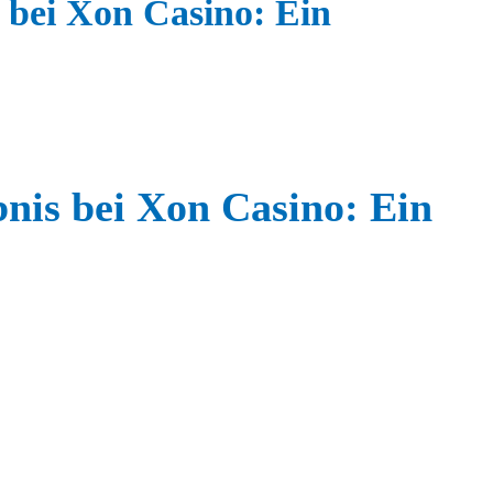
 bei Xon Casino: Ein
nis bei Xon Casino: Ein