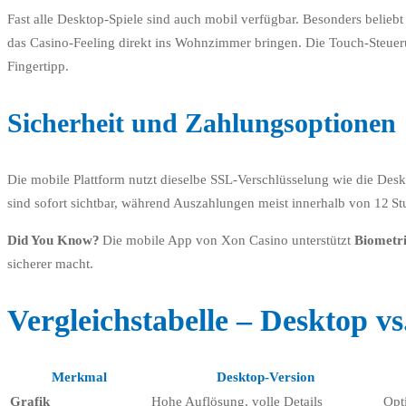
Fast alle Desktop‑Spiele sind auch mobil verfügbar. Besonders beliebt
das Casino‑Feeling direkt ins Wohnzimmer bringen. Die Touch‑Steuerun
Fingertipp.
Sicherheit und Zahlungsoptionen
Die mobile Plattform nutzt dieselbe SSL‑Verschlüsselung wie die Des
sind sofort sichtbar, während Auszahlungen meist innerhalb von 12 St
Did You Know?
Die mobile App von Xon Casino unterstützt
Biometr
sicherer macht.
Vergleichstabelle – Desktop vs
Merkmal
Desktop‑Version
Grafik
Hohe Auflösung, volle Details
Opti