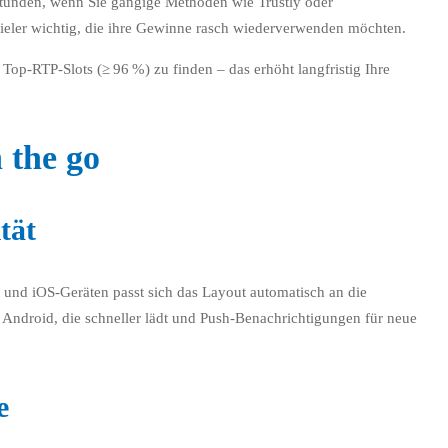
Stunden, wenn Sie gängige Methoden wie Trustly oder
pieler wichtig, die ihre Gewinne rasch wiederverwenden möchten.
 Top‑RTP‑Slots (≥ 96 %) zu finden – das erhöht langfristig Ihre
n the go
tät
 und iOS‑Geräten passt sich das Layout automatisch an die
d Android, die schneller lädt und Push‑Benachrichtigungen für neue
e