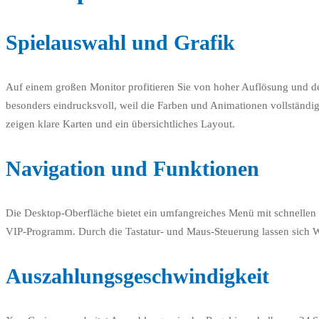
Spielauswahl und Grafik
Auf einem großen Monitor profitieren Sie von hoher Auflösung und det
besonders eindrucksvoll, weil die Farben und Animationen vollständi
zeigen klare Karten und ein übersichtliches Layout.
Navigation und Funktionen
Die Desktop‑Oberfläche bietet ein umfangreiches Menü mit schnellen
VIP‑Programm. Durch die Tastatur‑ und Maus‑Steuerung lassen sich W
Auszahlungsgeschwindigkeit