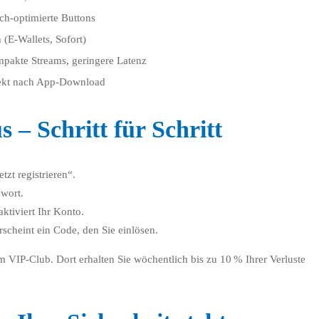
ch‑optimierte Buttons
 (E‑Wallets, Sofort)
pakte Streams, geringere Latenz
ekt nach App‑Download
 – Schritt für Schritt
tzt registrieren“.
swort.
ktiviert Ihr Konto.
scheint ein Code, den Sie einlösen.
m VIP‑Club. Dort erhalten Sie wöchentlich bis zu 10 % Ihrer Verluste