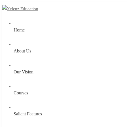
Home
About Us
Our Vision
Courses
Salient Features