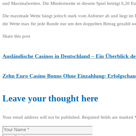
und Maximalwetten. Die Mindestwette in diesem Spiel beträgt 0,20 Eu
Die maximale Wette hängt jedoch stark vom Anbieter ab und liegt im Du
die Wette max für jede Runde nur um den doppelten Betrag gezahlt w
Share this post
Ausländische Casinos in Deutschland – Ein Überblick der
Zehn Euro Casino Bonus Ohne Einzahlung: Erfolgschanc
Leave your thought here
Your email address will not be published.
Required fields are marked