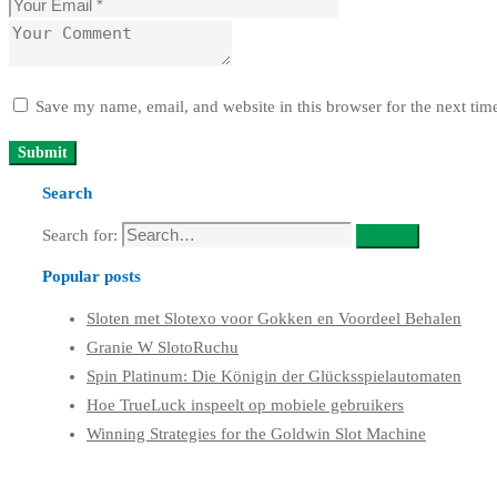
Save my name, email, and website in this browser for the next ti
Search
Search for:
Search
Popular posts
Sloten met Slotexo voor Gokken en Voordeel Behalen
Granie W SlotoRuchu
Spin Platinum: Die Königin der Glücksspielautomaten
Hoe TrueLuck inspeelt op mobiele gebruikers
Winning Strategies for the Goldwin Slot Machine