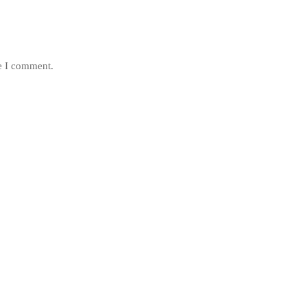
me I comment.