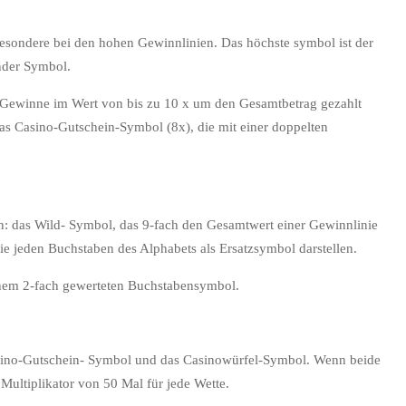
esondere bei den hohen Gewinnlinien. Das höchste symbol ist der
nder Symbol.
Gewinne im Wert von bis zu 10 x um den Gesamtbetrag gezahlt
as Casino-Gutschein-Symbol (8x), die mit einer doppelten
: das Wild- Symbol, das 9-fach den Gesamtwert einer Gewinnlinie
e jeden Buchstaben des Alphabets als Ersatzsymbol darstellen.
einem 2-fach gewerteten Buchstabensymbol.
asino-Gutschein- Symbol und das Casinowürfel-Symbol. Wenn beide
ltiplikator von 50 Mal für jede Wette.