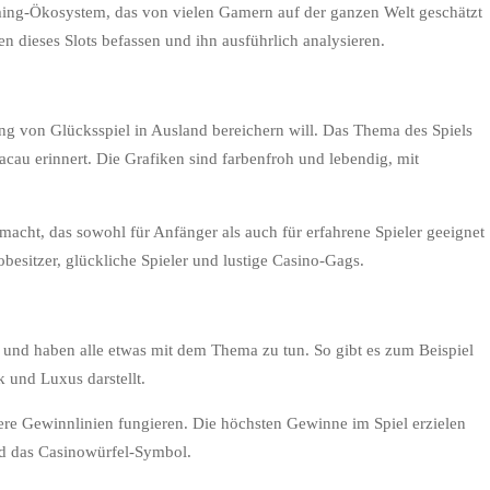
aming-Ökosystem, das von vielen Gamern auf der ganzen Welt geschätzt
n dieses Slots befassen und ihn ausführlich analysieren.
rung von Glücksspiel in Ausland bereichern will. Das Thema des Spiels
acau erinnert. Die Grafiken sind farbenfroh und lebendig, mit
macht, das sowohl für Anfänger als auch für erfahrene Spieler geeignet
besitzer, glückliche Spieler und lustige Casino-Gags.
 und haben alle etwas mit dem Thema zu tun. So gibt es zum Beispiel
 und Luxus darstellt.
ere Gewinnlinien fungieren. Die höchsten Gewinne im Spiel erzielen
nd das Casinowürfel-Symbol.