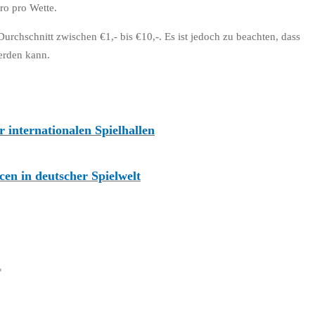
ro pro Wette.
rchschnitt zwischen €1,- bis €10,-. Es ist jedoch zu beachten, dass
erden kann.
 internationalen Spielhallen
en in deutscher Spielwelt
*