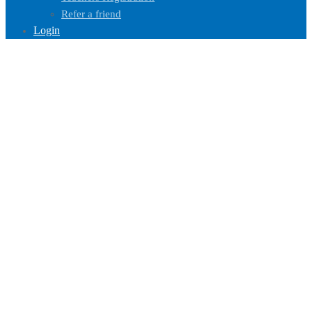
Refer a friend
Login