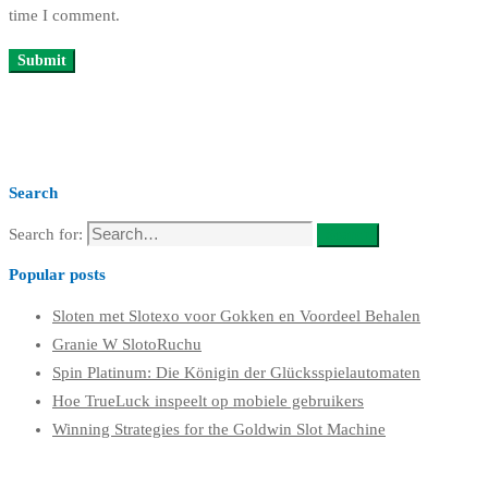
time I comment.
Search
Search for:
Search
Popular posts
Sloten met Slotexo voor Gokken en Voordeel Behalen
Granie W SlotoRuchu
Spin Platinum: Die Königin der Glücksspielautomaten
Hoe TrueLuck inspeelt op mobiele gebruikers
Winning Strategies for the Goldwin Slot Machine