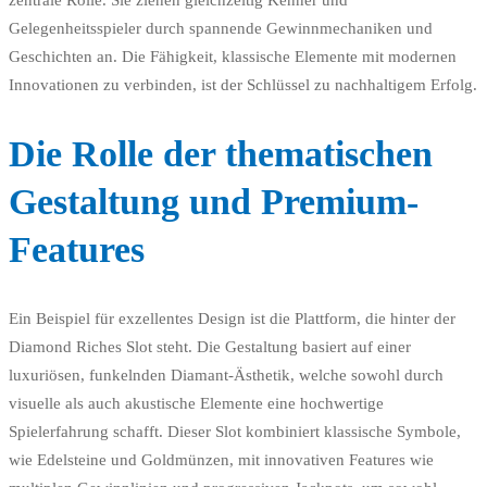
zentrale Rolle. Sie ziehen gleichzeitig Kenner und
Gelegenheitsspieler durch spannende Gewinnmechaniken und
Geschichten an. Die Fähigkeit, klassische Elemente mit modernen
Innovationen zu verbinden, ist der Schlüssel zu nachhaltigem Erfolg.
Die Rolle der thematischen
Gestaltung und Premium-
Features
Ein Beispiel für exzellentes Design ist die Plattform, die hinter der
Diamond Riches Slot steht. Die Gestaltung basiert auf einer
luxuriösen, funkelnden Diamant-Ästhetik, welche sowohl durch
visuelle als auch akustische Elemente eine hochwertige
Spielerfahrung schafft. Dieser Slot kombiniert klassische Symbole,
wie Edelsteine und Goldmünzen, mit innovativen Features wie