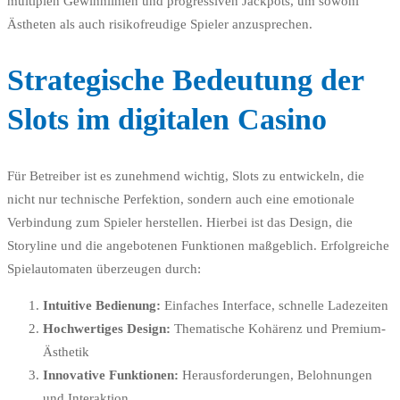
multiplen Gewinnlinien und progressiven Jackpots, um sowohl
Ästheten als auch risikofreudige Spieler anzusprechen.
Strategische Bedeutung der
Slots im digitalen Casino
Für Betreiber ist es zunehmend wichtig, Slots zu entwickeln, die
nicht nur technische Perfektion, sondern auch eine emotionale
Verbindung zum Spieler herstellen. Hierbei ist das Design, die
Storyline und die angebotenen Funktionen maßgeblich. Erfolgreiche
Spielautomaten überzeugen durch:
Intuitive Bedienung:
Einfaches Interface, schnelle Ladezeiten
Hochwertiges Design:
Thematische Kohärenz und Premium-
Ästhetik
Innovative Funktionen:
Herausforderungen, Belohnungen
und Interaktion