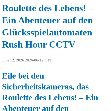
Roulette des Lebens! –
Ein Abenteuer auf den
Glücksspielautomaten
Rush Hour CCTV
June 12, 2026
2026-06-12 3:19
Eile bei den
Sicherheitskameras, das
Roulette des Lebens! – Ein
Abenteuer auf den