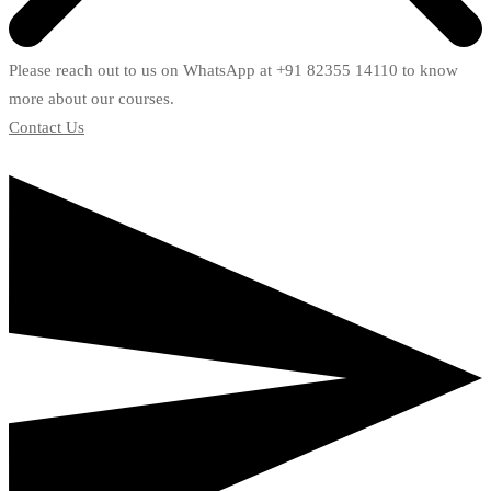
Please reach out to us on WhatsApp at +91 82355 14110 to know
more about our courses.
Contact Us