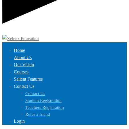
Home
About Us
Our Vision
Courses
Salient Features
Contact Us
Contact Us
Student Registration
Teachers Registration
Refer a friend
Login