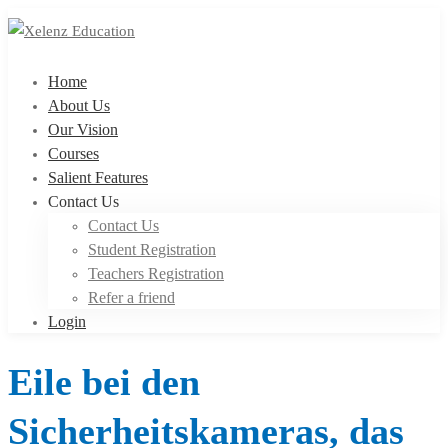
Home
About Us
Our Vision
Courses
Salient Features
Contact Us
Contact Us
Student Registration
Teachers Registration
Refer a friend
Login
Eile bei den
Sicherheitskameras, das