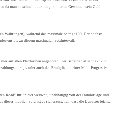
r laut Veröffentlichungen lag sie zwischen 95 bis 98 %. In der
eter, da man so schnell oder mit garantierten Gewinnen sein Geld
eren Währungen), während das maximale beträgt 100. Der höchste
ndestens bis zu diesem maximalen Setzintervall.
aher auf allen Plattformen angeboten. Der Betreiber ist sehr aktiv in
zahlungsbeträge, oder auch das Ermöglichen einer Multi-Progressiv
en Road” für Spieler weltweit, unabhängig von der Standortlage und
 dieses mobilen Spiel ist es sicherzustellen, dass die Benutzer leichter