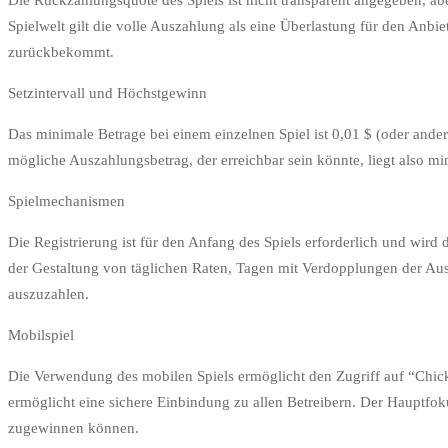
Die Rückzahlungsquote des Spiels ist nicht transparent angegeben, abe
Spielwelt gilt die volle Auszahlung als eine Überlastung für den Anbi
zurückbekommt.
Setzintervall und Höchstgewinn
Das minimale Betrage bei einem einzelnen Spiel ist 0,01 $ (oder and
mögliche Auszahlungsbetrag, der erreichbar sein könnte, liegt also mi
Spielmechanismen
Die Registrierung ist für den Anfang des Spiels erforderlich und wird d
der Gestaltung von täglichen Raten, Tagen mit Verdopplungen der Aus
auszuzahlen.
Mobilspiel
Die Verwendung des mobilen Spiels ermöglicht den Zugriff auf “Chick
ermöglicht eine sichere Einbindung zu allen Betreibern. Der Hauptfokus
zugewinnen können.