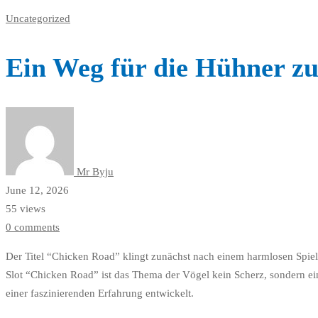
Uncategorized
Ein Weg für die Hühner z
Mr Byju
June 12, 2026
55 views
0 comments
Der Titel “Chicken Road” klingt zunächst nach einem harmlosen Spiel
Slot “Chicken Road” ist das Thema der Vögel kein Scherz, sondern ei
einer faszinierenden Erfahrung entwickelt.