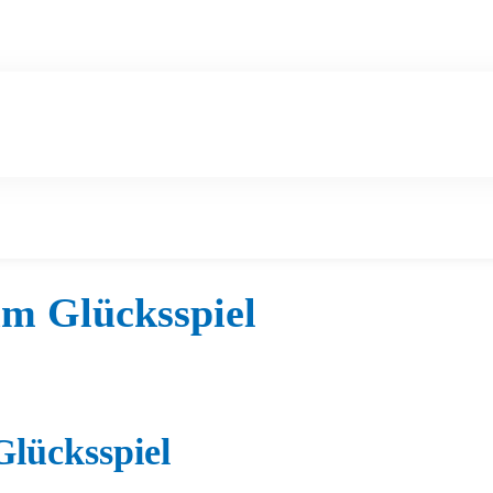
um Glücksspiel
lücksspiel