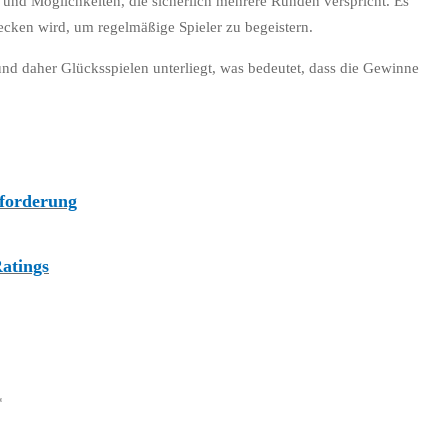
 und Möglichkeiten, die sicherlich mehrere Runden verspricht. Es
ecken wird, um regelmäßige Spieler zu begeistern.
und daher Glücksspielen unterliegt, was bedeutet, dass die Gewinne
nforderung
atings
*