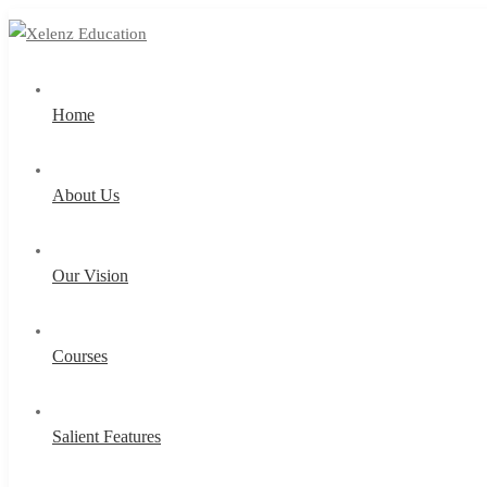
Home
About Us
Our Vision
Courses
Salient Features