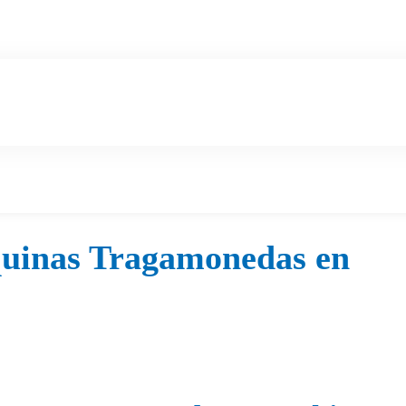
quinas Tragamonedas en