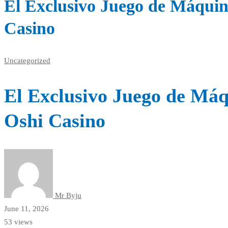
El Exclusivo Juego de Máqui
Casino
Uncategorized
El Exclusivo Juego de Má
Oshi Casino
Mr Byju
June 11, 2026
53 views