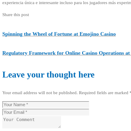
experiencia única e interesante incluso para los jugadores más experi
Share this post
Spinning the Wheel of Fortune at Emojino Casino
Regulatory Framework for Online Casino Operations at
Leave your thought here
Your email address will not be published.
Required fields are marked