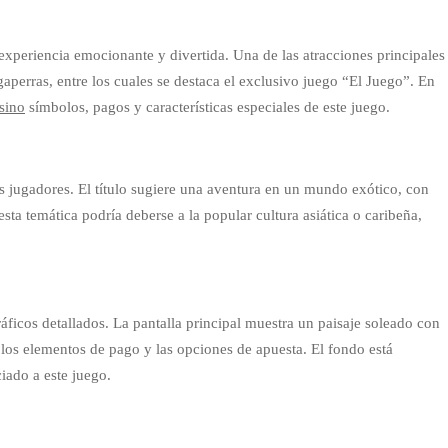
xperiencia emocionante y divertida. Una de las atracciones principales
aperras, entre los cuales se destaca el exclusivo juego “El Juego”. En
sino
símbolos, pagos y características especiales de este juego.
os jugadores. El título sugiere una aventura en un mundo exótico, con
esta temática podría deberse a la popular cultura asiática o caribeña,
áficos detallados. La pantalla principal muestra un paisaje soleado con
en los elementos de pago y las opciones de apuesta. El fondo está
iado a este juego.