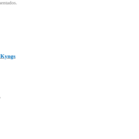
mentados.
 Kyngs
*