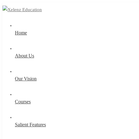
Home
About Us
Our Vision
Courses
Salient Features