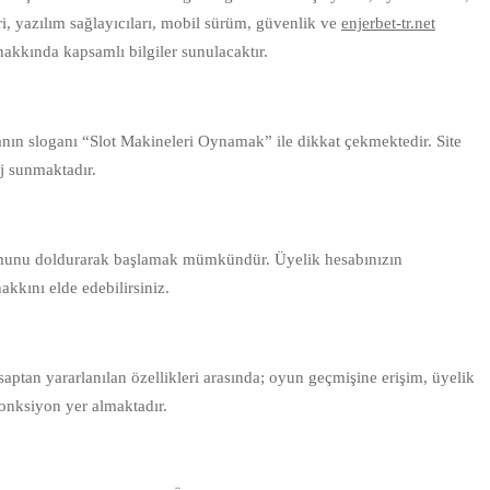
ri, yazılım sağlayıcıları, mobil sürüm, güvenlik ve
enjerbet-tr.net
akkında kapsamlı bilgiler sunulacaktır.
kanın sloganı “Slot Makineleri Oynamak” ile dikkat çekmektedir. Site
aj sunmaktadır.
formunu doldurarak başlamak mümkündür. Üyelik hesabınızın
kkını elde edebilirsiniz.
esaptan yararlanılan özellikleri arasında; oyun geçmişine erişim, üyelik
fonksiyon yer almaktadır.