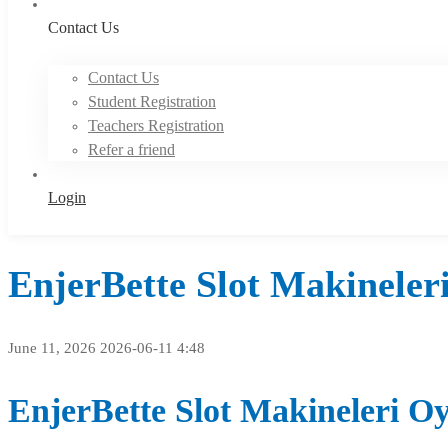
Contact Us
Contact Us
Student Registration
Teachers Registration
Refer a friend
Login
EnjerBette Slot Makinele
June 11, 2026
2026-06-11 4:48
EnjerBette Slot Makineleri 