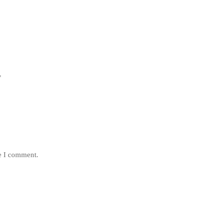
*
me I comment.