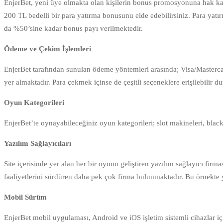
EnjerBet, yeni üye olmakta olan kişilerin bonus promosyonuna hak kaza
200 TL bedelli bir para yatırma bonusunu elde edebilirsiniz. Para yat
da %50’sine kadar bonus payı verilmektedir.
Ödeme ve Çekim İşlemleri
EnjerBet tarafından sunulan ödeme yöntemleri arasında; Visa/Masterca
yer almaktadır. Para çekmek içinse de çeşitli seçeneklere erişilebilir du
Oyun Kategorileri
EnjerBet’te oynayabileceğiniz oyun kategorileri; slot makineleri, black
Yazılım Sağlayıcıları
Site içerisinde yer alan her bir oyunu geliştiren yazılım sağlayıcı firma
faaliyetlerini sürdüren daha pek çok firma bulunmaktadır. Bu örnekte 
Mobil Sürüm
EnjerBet mobil uygulaması, Android ve iOS işletim sistemli cihazlar i