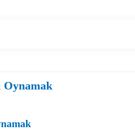
ri Oynamak
Oynamak