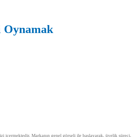
ri Oynamak
zi içermektedir. Markanın genel görseli ile başlayarak, üyelik süreci,