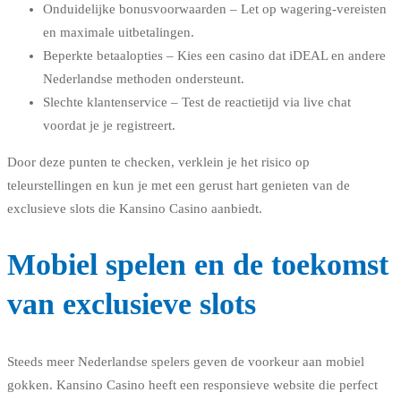
Onduidelijke bonusvoorwaarden – Let op wagering‑vereisten
en maximale uitbetalingen.
Beperkte betaalopties – Kies een casino dat iDEAL en andere
Nederlandse methoden ondersteunt.
Slechte klantenservice – Test de reactietijd via live chat
voordat je je registreert.
Door deze punten te checken, verklein je het risico op
teleurstellingen en kun je met een gerust hart genieten van de
exclusieve slots die Kansino Casino aanbiedt.
Mobiel spelen en de toekomst
van exclusieve slots
Steeds meer Nederlandse spelers geven de voorkeur aan mobiel
gokken. Kansino Casino heeft een responsieve website die perfect