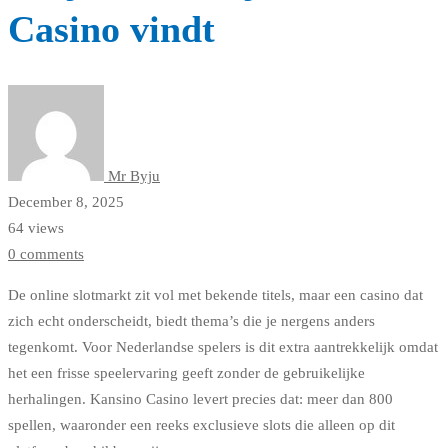
Casino vindt
Mr Byju
December 8, 2025
64 views
0 comments
De online slotmarkt zit vol met bekende titels, maar een casino dat
zich echt onderscheidt, biedt thema’s die je nergens anders
tegenkomt. Voor Nederlandse spelers is dit extra aantrekkelijk omdat
het een frisse speelervaring geeft zonder de gebruikelijke
herhalingen. Kansino Casino levert precies dat: meer dan 800
spellen, waaronder een reeks exclusieve slots die alleen op dit