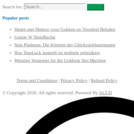
Search for:
Search
Popular posts
Sloten met Slotexo voor Gokken en Voordeel Behalen
Granie W SlotoRuchu
Spin Platinum: Die Königin der Glücksspielautomaten
Hoe TrueLuck inspeelt op mobiele gebruikers
Winning Strategies for the Goldwin Slot Machine
Terms and Conditions
|
Privacy Policy
|
Refund Policy
© Copyright 2020. All rights reserved. Powered By
ALT-D