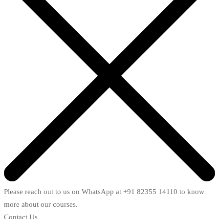
Please reach out to us on WhatsApp at +91 82355 14110 to know
more about our courses.
Contact Us