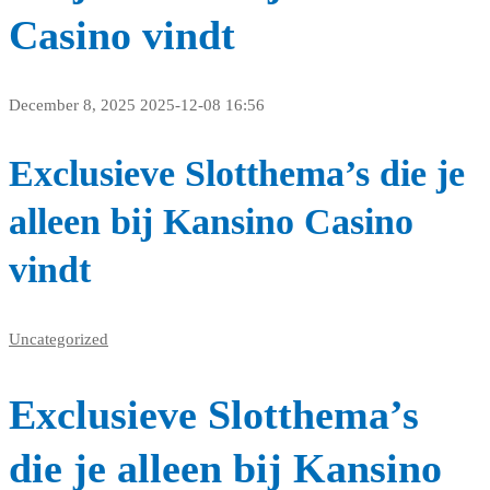
Casino vindt
December 8, 2025
2025-12-08 16:56
Exclusieve Slotthema’s die je
alleen bij Kansino Casino
vindt
Uncategorized
Exclusieve Slotthema’s
die je alleen bij Kansino