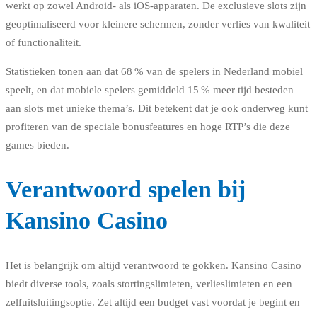
werkt op zowel Android‑ als iOS‑apparaten. De exclusieve slots zijn
geoptimaliseerd voor kleinere schermen, zonder verlies van kwaliteit
of functionaliteit.
Statistieken tonen aan dat 68 % van de spelers in Nederland mobiel
speelt, en dat mobiele spelers gemiddeld 15 % meer tijd besteden
aan slots met unieke thema’s. Dit betekent dat je ook onderweg kunt
profiteren van de speciale bonusfeatures en hoge RTP’s die deze
games bieden.
Verantwoord spelen bij
Kansino Casino
Het is belangrijk om altijd verantwoord te gokken. Kansino Casino
biedt diverse tools, zoals stortingslimieten, verlieslimieten en een
zelfuitsluitingsoptie. Zet altijd een budget vast voordat je begint en