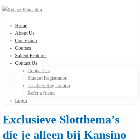
Home
About Us
Our Vision
Courses
Salient Features
Contact Us
Contact Us
Student Registration
Teachers Registration
Refer a friend
Login
Exclusieve Slotthema’s
die je alleen bij Kansino