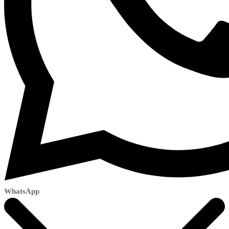
WhatsApp