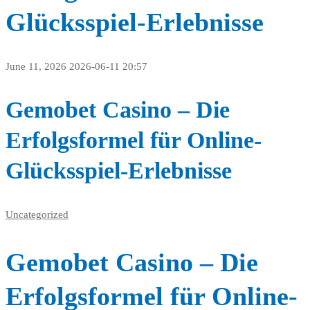
Glücksspiel-Erlebnisse
June 11, 2026
2026-06-11 20:57
Gemobet Casino – Die
Erfolgsformel für Online-
Glücksspiel-Erlebnisse
Uncategorized
Gemobet Casino – Die
Erfolgsformel für Online-