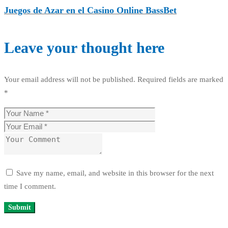
Juegos de Azar en el Casino Online BassBet
Leave your thought here
Your email address will not be published.
Required fields are marked
*
Save my name, email, and website in this browser for the next
time I comment.