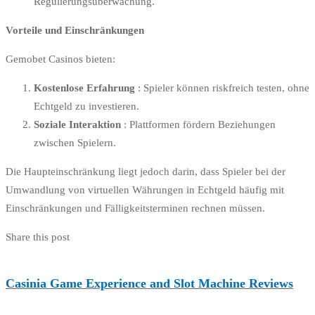
Regulierungsüberwachung.
Vorteile und Einschränkungen
Gemobet Casinos bieten:
Kostenlose Erfahrung
: Spieler können riskfreich testen, ohne
Echtgeld zu investieren.
Soziale Interaktion
: Plattformen fördern Beziehungen
zwischen Spielern.
Die Haupteinschränkung liegt jedoch darin, dass Spieler bei der
Umwandlung von virtuellen Währungen in Echtgeld häufig mit
Einschränkungen und Fälligkeitsterminen rechnen müssen.
Share this post
Casinia Game Experience and Slot Machine Reviews