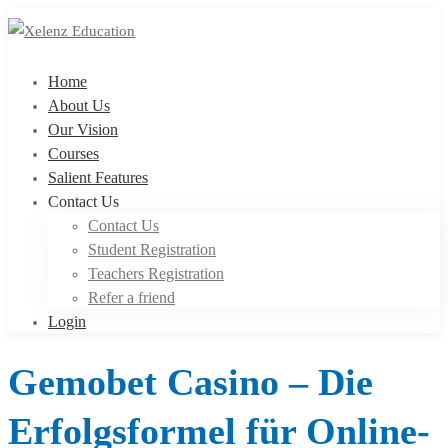
Home
About Us
Our Vision
Courses
Salient Features
Contact Us
Contact Us
Student Registration
Teachers Registration
Refer a friend
Login
Gemobet Casino – Die
Erfolgsformel für Online-