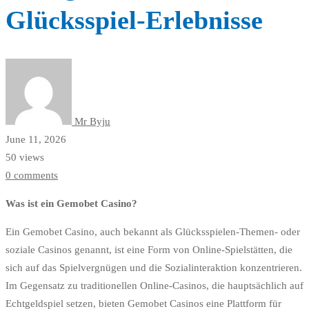
Glücksspiel-Erlebnisse
Mr Byju
June 11, 2026
50 views
0 comments
Was ist ein Gemobet Casino?
Ein Gemobet Casino, auch bekannt als Glücksspielen-Themen- oder
soziale Casinos genannt, ist eine Form von Online-Spielstätten, die
sich auf das Spielvergnügen und die Sozialinteraktion konzentrieren.
Im Gegensatz zu traditionellen Online-Casinos, die hauptsächlich auf
Echtgeldspiel setzen, bieten Gemobet Casinos eine Plattform für