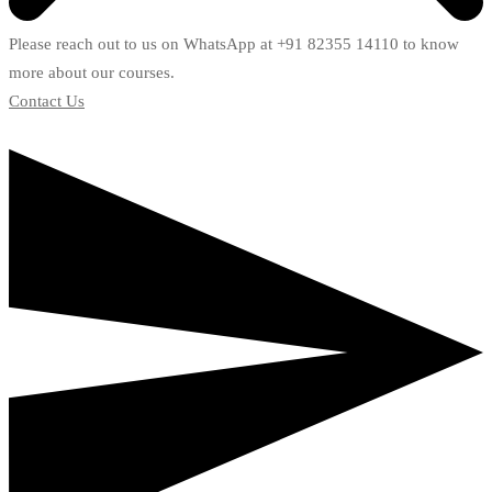
Please reach out to us on WhatsApp at +91 82355 14110 to know
more about our courses.
Contact Us