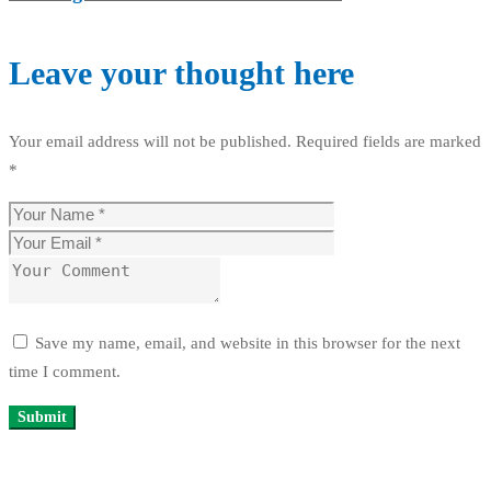
Leave your thought here
Your email address will not be published.
Required fields are marked
*
Save my name, email, and website in this browser for the next
time I comment.