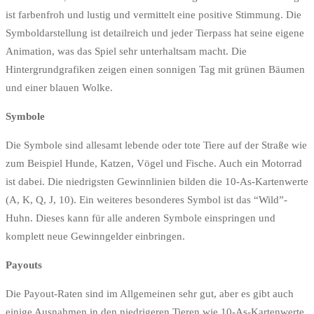
ist farbenfroh und lustig und vermittelt eine positive Stimmung. Die
Symboldarstellung ist detailreich und jeder Tierpass hat seine eigene
Animation, was das Spiel sehr unterhaltsam macht. Die
Hintergrundgrafiken zeigen einen sonnigen Tag mit grünen Bäumen
und einer blauen Wolke.
Symbole
Die Symbole sind allesamt lebende oder tote Tiere auf der Straße wie
zum Beispiel Hunde, Katzen, Vögel und Fische. Auch ein Motorrad
ist dabei. Die niedrigsten Gewinnlinien bilden die 10-As-Kartenwerte
(A, K, Q, J, 10). Ein weiteres besonderes Symbol ist das “Wild”-
Huhn. Dieses kann für alle anderen Symbole einspringen und
komplett neue Gewinngelder einbringen.
Payouts
Die Payout-Raten sind im Allgemeinen sehr gut, aber es gibt auch
einige Ausnahmen in den niedrigeren Tieren wie 10-As-Kartenwerte.