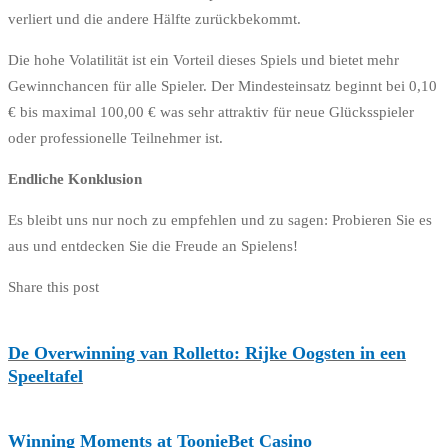
verliert und die andere Hälfte zurückbekommt.
Die hohe Volatilität ist ein Vorteil dieses Spiels und bietet mehr
Gewinnchancen für alle Spieler. Der Mindesteinsatz beginnt bei 0,10
€ bis maximal 100,00 € was sehr attraktiv für neue Glücksspieler
oder professionelle Teilnehmer ist.
Endliche Konklusion
Es bleibt uns nur noch zu empfehlen und zu sagen: Probieren Sie es
aus und entdecken Sie die Freude an Spielens!
Share this post
De Overwinning van Rolletto: Rijke Oogsten in een
Speeltafel
Winning Moments at ToonieBet Casino