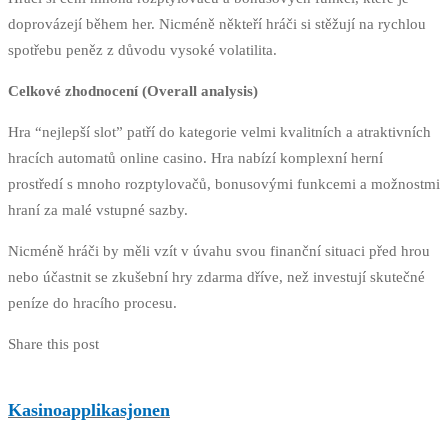
doprovázejí během her. Nicméně někteří hráči si stěžují na rychlou
spotřebu peněz z důvodu vysoké volatilita.
Celkové zhodnocení (Overall analysis)
Hra “nejlepší slot” patří do kategorie velmi kvalitních a atraktivních
hracích automatů online casino. Hra nabízí komplexní herní
prostředí s mnoho rozptylovačů, bonusovými funkcemi a možnostmi
hraní za malé vstupné sazby.
Nicméně hráči by měli vzít v úvahu svou finanční situaci před hrou
nebo účastnit se zkušební hry zdarma dříve, než investují skutečné
peníze do hracího procesu.
Share this post
Kasinoapplikasjonen