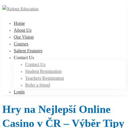
Home
About Us
Our Vision
Courses
Salient Features
Contact Us
Contact Us
Student Registration
Teachers Registration
Refer a friend
Login
Hry na Nejlepší Online
Casino v ČR – Výběr Tipy