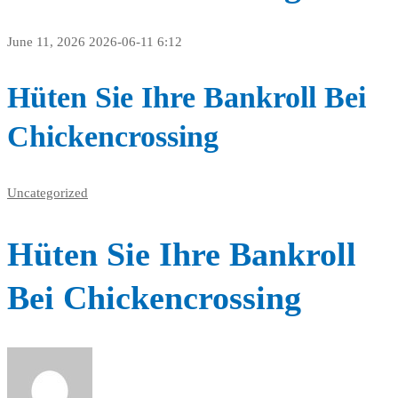
June 11, 2026
2026-06-11 6:12
Hüten Sie Ihre Bankroll Bei
Chickencrossing
Uncategorized
Hüten Sie Ihre Bankroll
Bei Chickencrossing