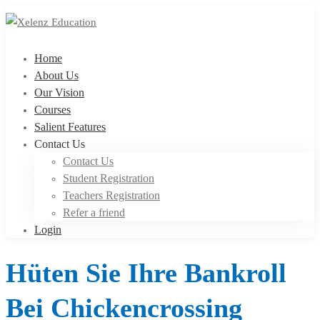
Home
About Us
Our Vision
Courses
Salient Features
Contact Us
Contact Us
Student Registration
Teachers Registration
Refer a friend
Login
Hüten Sie Ihre Bankroll
Bei Chickencrossing