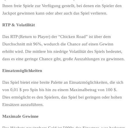
Ihnen freie Spiele zur Verfügung gestellt, bei denen ein Spieler den
Jackpot gewinnen kann oder aber auch das Spiel verlieren.
RTP & Volatilität
Das RTP (Return to Player) der “Chicken Road” ist über dem
Durchschnitt mit 96%, wodurch die Chance auf einen Gewinn
erhöht wird. Die mittlere bis niedrige Volatilität des Spiels bedeutet,
dass es eine geringe Chance gibt, große Auszahlungen zu gewinnen.
Einsatzmöglichkeiten
Das Spiel bietet eine breite Palette an Einsatzmöglichkeiten, die sich
von 0,01 $ pro Spin bis hin zu einem Maximalbetrag von 100 $.
Dies ermöglicht es den Spielern, das Spiel bei geringen oder hohen
Einsätzen auszuführen.
Maximale Gewinne