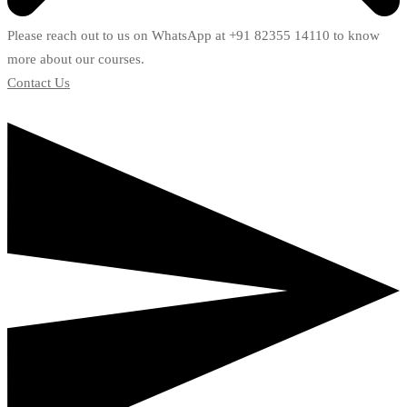
Please reach out to us on WhatsApp at +91 82355 14110 to know
more about our courses.
Contact Us