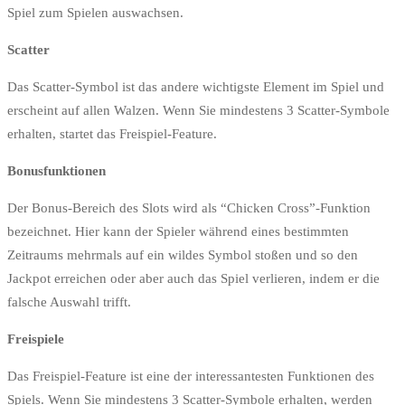
Spiel zum Spielen auswachsen.
Scatter
Das Scatter-Symbol ist das andere wichtigste Element im Spiel und
erscheint auf allen Walzen. Wenn Sie mindestens 3 Scatter-Symbole
erhalten, startet das Freispiel-Feature.
Bonusfunktionen
Der Bonus-Bereich des Slots wird als “Chicken Cross”-Funktion
bezeichnet. Hier kann der Spieler während eines bestimmten
Zeitraums mehrmals auf ein wildes Symbol stoßen und so den
Jackpot erreichen oder aber auch das Spiel verlieren, indem er die
falsche Auswahl trifft.
Freispiele
Das Freispiel-Feature ist eine der interessantesten Funktionen des
Spiels. Wenn Sie mindestens 3 Scatter-Symbole erhalten, werden