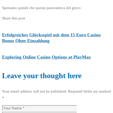
Speriamo quindi che questa panoramica del gioco
Share this post
Erfolgreiches Glücksspiel mit dem 15 Euro Casino
Bonus Ohne Einzahlung
Exploring Online Casino Options at PlayMax
Leave your thought here
Your email address will not be published.
Required fields are marked
*