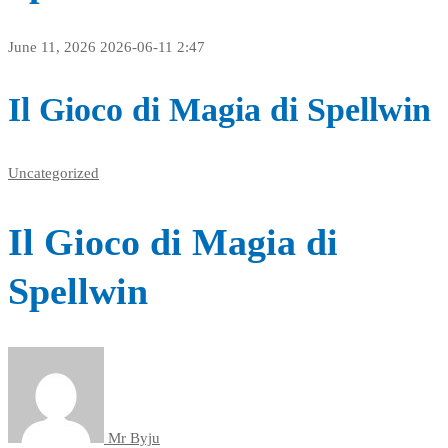
June 11, 2026
2026-06-11 2:47
Il Gioco di Magia di Spellwin
Uncategorized
Il Gioco di Magia di
Spellwin
Mr Byju