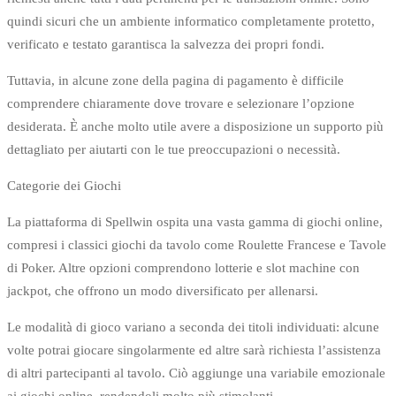
quindi sicuri che un ambiente informatico completamente protetto,
verificato e testato garantisca la salvezza dei propri fondi.
Tuttavia, in alcune zone della pagina di pagamento è difficile
comprendere chiaramente dove trovare e selezionare l’opzione
desiderata. È anche molto utile avere a disposizione un supporto più
dettagliato per aiutarti con le tue preoccupazioni o necessità.
Categorie dei Giochi
La piattaforma di Spellwin ospita una vasta gamma di giochi online,
compresi i classici giochi da tavolo come Roulette Francese e Tavole
di Poker. Altre opzioni comprendono lotterie e slot machine con
jackpot, che offrono un modo diversificato per allenarsi.
Le modalità di gioco variano a seconda dei titoli individuati: alcune
volte potrai giocare singolarmente ed altre sarà richiesta l’assistenza
di altri partecipanti al tavolo. Ciò aggiunge una variabile emozionale