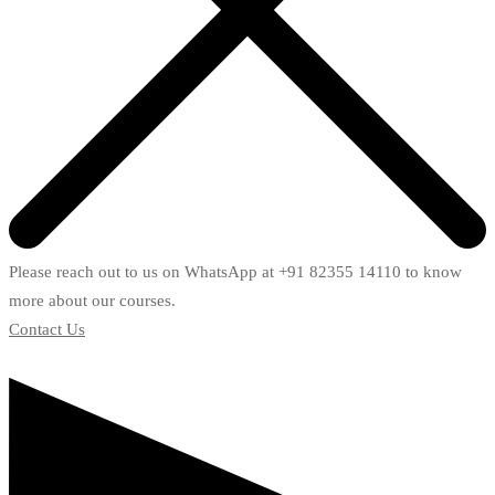
Please reach out to us on WhatsApp at +91 82355 14110 to know
more about our courses.
Contact Us