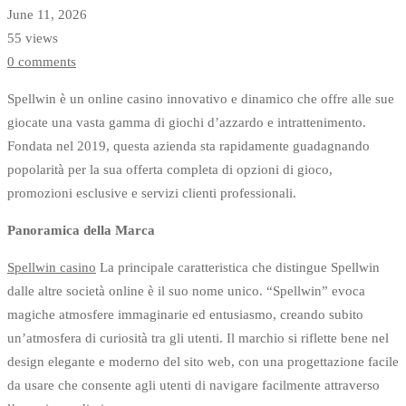
June 11, 2026
55 views
0 comments
Spellwin è un online casino innovativo e dinamico che offre alle sue
giocate una vasta gamma di giochi d’azzardo e intrattenimento.
Fondata nel 2019, questa azienda sta rapidamente guadagnando
popolarità per la sua offerta completa di opzioni di gioco,
promozioni esclusive e servizi clienti professionali.
Panoramica della Marca
Spellwin casino
La principale caratteristica che distingue Spellwin
dalle altre società online è il suo nome unico. “Spellwin” evoca
magiche atmosfere immaginarie ed entusiasmo, creando subito
un’atmosfera di curiosità tra gli utenti. Il marchio si riflette bene nel
design elegante e moderno del sito web, con una progettazione facile
da usare che consente agli utenti di navigare facilmente attraverso