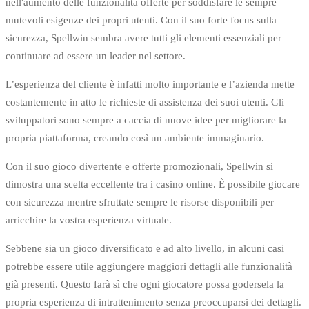
nell'aumento delle funzionalità offerte per soddisfare le sempre
mutevoli esigenze dei propri utenti. Con il suo forte focus sulla
sicurezza, Spellwin sembra avere tutti gli elementi essenziali per
continuare ad essere un leader nel settore.
L’esperienza del cliente è infatti molto importante e l’azienda mette
costantemente in atto le richieste di assistenza dei suoi utenti. Gli
sviluppatori sono sempre a caccia di nuove idee per migliorare la
propria piattaforma, creando così un ambiente immaginario.
Con il suo gioco divertente e offerte promozionali, Spellwin si
dimostra una scelta eccellente tra i casino online. È possibile giocare
con sicurezza mentre sfruttate sempre le risorse disponibili per
arricchire la vostra esperienza virtuale.
Sebbene sia un gioco diversificato e ad alto livello, in alcuni casi
potrebbe essere utile aggiungere maggiori dettagli alle funzionalità
già presenti. Questo farà sì che ogni giocatore possa godersela la
propria esperienza di intrattenimento senza preoccuparsi dei dettagli.