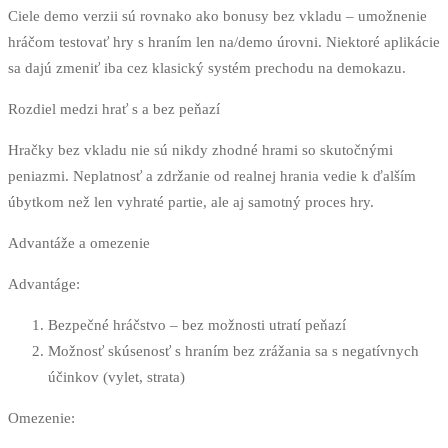
Ciele demo verzii sú rovnako ako bonusy bez vkladu – umožnenie
hráčom testovať hry s hraním len na/demo úrovni. Niektoré aplikácie
sa dajú zmeniť iba cez klasický systém prechodu na demokazu.
Rozdiel medzi hrať s a bez peňazí
Hračky bez vkladu nie sú nikdy zhodné hrami so skutočnými
peniazmi. Neplatnosť a zdržanie od realnej hrania vedie k ďalším
úbytkom než len vyhraté partie, ale aj samotný proces hry.
Advantáže a omezenie
Advantáge:
Bezpečné hráčstvo – bez možnosti utratí peňazí
Možnosť skúsenosť s hraním bez zrážania sa s negatívnych
účinkov (vylet, strata)
Omezenie: