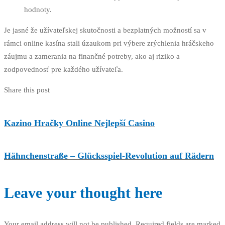
hodnoty.
Je jasné že užívateľskej skutočnosti a bezplatných možností sa v
rámci online kasína stali úzaukom pri výbere zrýchlenia hráčskeho
záujmu a zamerania na finančné potreby, ako aj riziko a
zodpovednosť pre každého užívateľa.
Share this post
Kazino Hračky Online Nejlepší Casino
Hähnchenstraße – Glücksspiel-Revolution auf Rädern
Leave your thought here
Your email address will not be published.
Required fields are marked