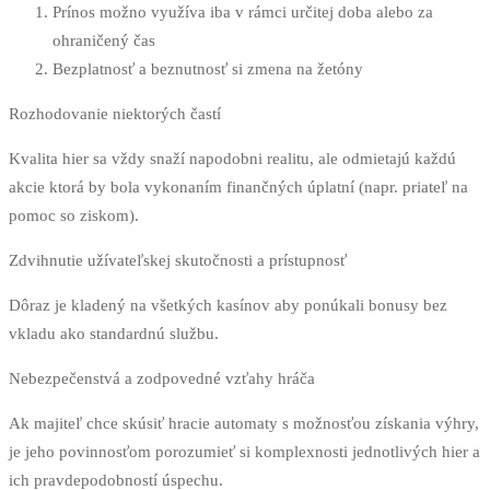
Prínos možno využíva iba v rámci určitej doba alebo za
ohraničený čas
Bezplatnosť a beznutnosť si zmena na žetóny
Rozhodovanie niektorých častí
Kvalita hier sa vždy snaží napodobni realitu, ale odmietajú každú
akcie ktorá by bola vykonaním finančných úplatní (napr. priateľ na
pomoc so ziskom).
Zdvihnutie užívateľskej skutočnosti a prístupnosť
Dôraz je kladený na všetkých kasínov aby ponúkali bonusy bez
vkladu ako standardnú službu.
Nebezpečenstvá a zodpovedné vzťahy hráča
Ak majiteľ chce skúsiť hracie automaty s možnosťou získania výhry,
je jeho povinnosťom porozumieť si komplexnosti jednotlivých hier a
ich pravdepodobností úspechu.