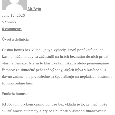
Mr Byju
June 12, 2026
52 views
0 comments
Úvod a definícia
Casino bonus bez vkladu je typ výhody, ktorý ponúkajú online
kasíno hráčom, aby sa zúčastnili na hrách beznutím do nich pridať
vlastné peniaze. Nie sú to klasické bonifikácie alebo premenujanie
žetónov za skutočné peňažné výhody, akých býva v kasínoch už
dávno známe, ale prvotriedne sa špecializujú na neplatiacu austrumu
formou online hier.
Funkcia bonusu
Kľučovým prvkom casino bonusu bez vkladu je to, že hráč môže
skúsiť hracia automaty a hry bez nutnosti vlastného financovania.