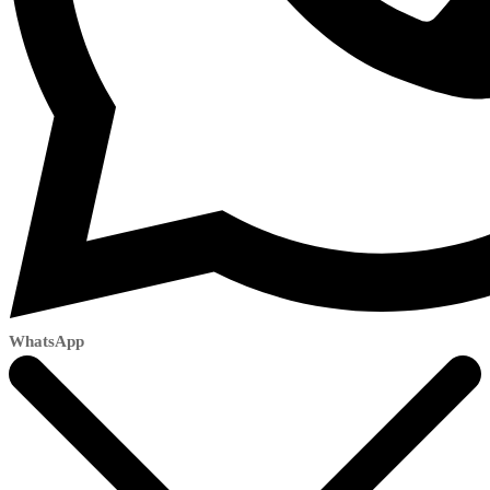
WhatsApp