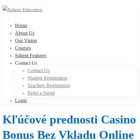
Home
About Us
Our Vision
Courses
Salient Features
Contact Us
Contact Us
Student Registration
Teachers Registration
Refer a friend
Login
Kľúčové prednosti Casino
Bonus Bez Vkladu Online