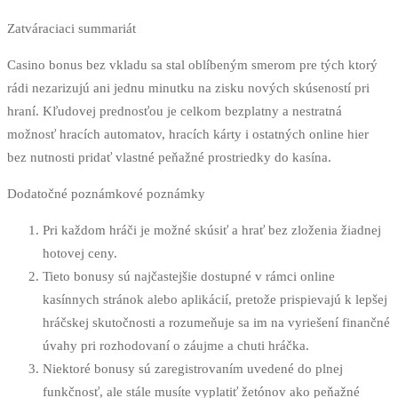
Zatváraciaci summariát
Casino bonus bez vkladu sa stal oblíbeným smerom pre tých ktorý
rádi nezarizujú ani jednu minutku na zisku nových skúseností pri
hraní. Kľudovej prednosťou je celkom bezplatny a nestratná
možnosť hracích automatov, hracích kárty i ostatných online hier
bez nutnosti pridať vlastné peňažné prostriedky do kasína.
Dodatočné poznámkové poznámky
Pri každom hráči je možné skúsiť a hrať bez zloženia žiadnej
hotovej ceny.
Tieto bonusy sú najčastejšie dostupné v rámci online
kasínnych stránok alebo aplikácií, pretože prispievajú k lepšej
hráčskej skutočnosti a rozumeňuje sa im na vyriešení finančné
úvahy pri rozhodovaní o záujme a chuti hráčka.
Niektoré bonusy sú zaregistrovaním uvedené do plnej
funkčnosť, ale stále musíte vyplatiť žetónov ako peňažné