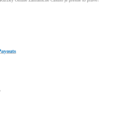
 Kurzky Online Zahranicne Casino je přesně to pravé!
Payouts
*