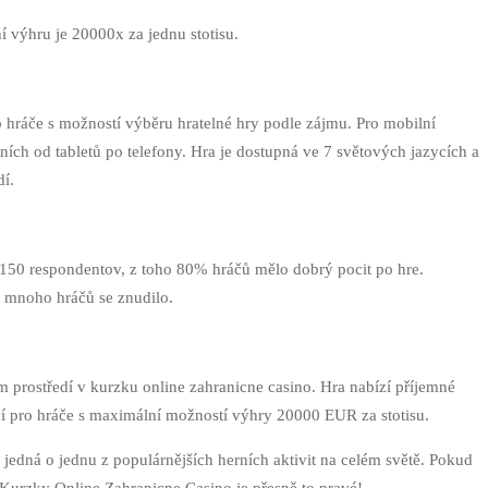
výhru je 20000x za jednu stotisu.
 hráče s možností výběru hratelné hry podle zájmu. Pro mobilní
ních od tabletů po telefony. Hra je dostupná ve 7 světových jazycích a
dí.
 150 respondentov, z toho 80% hráčů mělo dobrý pocit po hre.
a mnoho hráčů se znudilo.
 prostředí v kurzku online zahranicne casino. Hra nabízí příjemné
cí pro hráče s maximální možností výhry 20000 EUR za stotisu.
e jedná o jednu z populárnějších herních aktivit na celém světě. Pokud