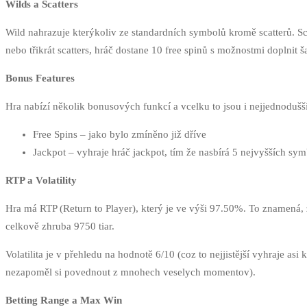
Wilds a Scatters
Wild nahrazuje kterýkoliv ze standardních symbolů kromě scatterů. Sca
nebo třikrát scatters, hráč dostane 10 free spinů s možnostmi doplnit 
Bonus Features
Hra nabízí několik bonusových funkcí a vcelku to jsou i nejjednodušší
Free Spins – jako bylo zmíněno již dříve
Jackpot – vyhraje hráč jackpot, tím že nasbírá 5 nejvyšších sym
RTP a Volatility
Hra má RTP (Return to Player), který je ve výši 97.50%. To znamená,
celkově zhruba 9750 tiar.
Volatilita je v přehledu na hodnotě 6/10 (coz to nejjistější vyhraje as
nezapoměl si povednout z mnohech veselych momentov).
Betting Range a Max Win