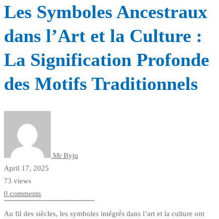
Les Symboles Ancestraux
dans l’Art et la Culture :
La Signification Profonde
des Motifs Traditionnels
Mr Byju
April 17, 2025
73 views
0 comments
FREE MONEY | FREE MONEY ONLINE | GET FREE MONEY NOW | Telegram: @seo7878 H2JpP↑↑↑Hack Tutorial PORNO SEO backlinks, Black Hat SEO, Google SEO fast ranking ↑↑↑ Telegram: @seo7878 ZYHIn↑↑↑Black Hat SEO backlinks, focusing on Black Hat SEO, Google SEO fast ranking ↑↑↑ Telegram: @seo7878 Rdmc0↑↑↑Black Hat SEO backlinks, focusing on Black Hat SEO, Google
Au fil des siècles, les symboles intégrés dans l’art et la culture ont