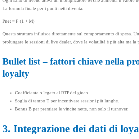
Ogni salto di livello attiva un moltiplicatore M che aumenta il valore 
La formula finale per i punti netti diventa:
Pnet = P·(1 + M)
Questa struttura influisce direttamente sul comportamento di spesa. Un
prolungare le sessioni di live dealer, dove la volatilità è più alta ma l
Bullet list – fattori chiave nella 
loyalty
Coefficiente α legato al RTP del gioco.
Soglia di tempo T per incentivare sessioni più lunghe.
Bonus B per premiare le vincite nette, non solo il turnover.
3. Integrazione dei dati di loy