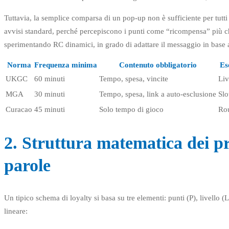
Tuttavia, la semplice comparsa di un pop‑up non è sufficiente per tutti i
avvisi standard, perché percepiscono i punti come “ricompensa” più ch
sperimentando RC dinamici, in grado di adattare il messaggio in base al
Norma
Frequenza minima
Contenuto obbligatorio
Es
UKGC
60 minuti
Tempo, spesa, vincite
Liv
MGA
30 minuti
Tempo, spesa, link a auto‑esclusione
Slo
Curacao
45 minuti
Solo tempo di gioco
Rou
2. Struttura matematica dei p
parole
Un tipico schema di loyalty si basa su tre elementi: punti (P), livello 
lineare: