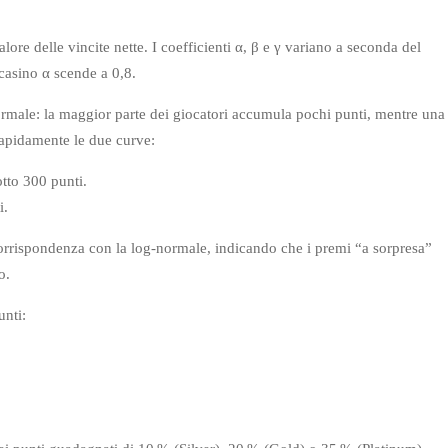
re delle vincite nette. I coefficienti α, β e γ variano a seconda del
 casino α scende a 0,8.
normale: la maggior parte dei giocatori accumula pochi punti, mentre una
rapidamente le due curve:
tto 300 punti.
i.
orrispondenza con la log‑normale, indicando che i premi “a sorpresa”
o.
unti: