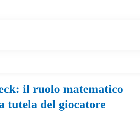
eck: il ruolo matematico
 tutela del giocatore