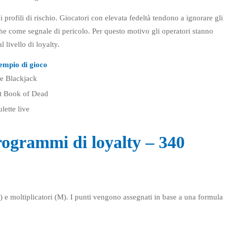
 profili di rischio. Giocatori con elevata fedeltà tendono a ignorare gli
e come segnale di pericolo. Per questo motivo gli operatori stanno
 livello di loyalty.
empio di gioco
e Blackjack
t Book of Dead
lette live
rogrammi di loyalty – 340
(L) e moltiplicatori (M). I punti vengono assegnati in base a una formula