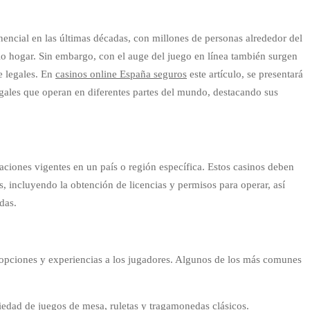
encial en las últimas décadas, con millones de personas alrededor del
o hogar. Sin embargo, con el auge del juego en línea también surgen
e legales. En
casinos online España seguros
este artículo, se presentará
egales que operan en diferentes partes del mundo, destacando sus
laciones vigentes en un país o región específica. Estos casinos deben
s, incluyendo la obtención de licencias y permisos para operar, así
das.
es opciones y experiencias a los jugadores. Algunos de los más comunes
riedad de juegos de mesa, ruletas y tragamonedas clásicos.