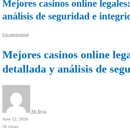
Mejores casinos online legale
análisis de seguridad e integri
Uncategorized
Mejores casinos online le
detallada y análisis de seg
Mr Byju
June 12, 2026
56 views