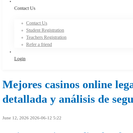
Contact Us
Contact Us
Student Registration
Teachers Registration
Refer a friend
Login
Mejores casinos online le
detallada y análisis de seg
June 12, 2026
2026-06-12 5:22