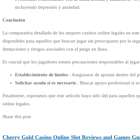
incluyendo depresión y ansiedad.
Conclusión
La comparativa detallada de los mejores casinos online legales en est
disponibles para aquellos que buscan jugar sin preocuparse por la seg
limitaciones y riesgos asociados con el juego en línea.
Es crucial que los jugadores tomen precauciones responsables al jugar
Establecimiento de límites
: Asegurarse de apostar dentro del 
Solicitar ayuda si es necesario
: Buscar apoyo profesional si se
Finalmente, esperamos que este artículo haya sido útil para aquellos 
online legales.
Share this post
Cherry Gold Casino Online Slot Reviews and Games Gu