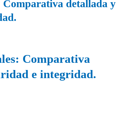
s: Comparativa detallada y
dad.
gales: Comparativa
uridad e integridad.