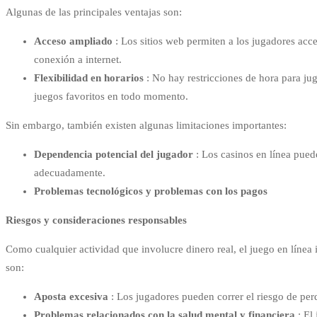
Algunas de las principales ventajas son:
Acceso ampliado
: Los sitios web permiten a los jugadores ac
conexión a internet.
Flexibilidad en horarios
: No hay restricciones de hora para jug
juegos favoritos en todo momento.
Sin embargo, también existen algunas limitaciones importantes:
Dependencia potencial del jugador
: Los casinos en línea pued
adecuadamente.
Problemas tecnológicos y problemas con los pagos
Riesgos y consideraciones responsables
Como cualquier actividad que involucre dinero real, el juego en línea
son:
Aposta excesiva
: Los jugadores pueden correr el riesgo de per
Problemas relacionados con la salud mental y financiera
: El