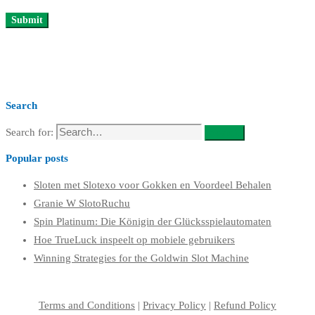
Search
Search for:
Search
Popular posts
Sloten met Slotexo voor Gokken en Voordeel Behalen
Granie W SlotoRuchu
Spin Platinum: Die Königin der Glücksspielautomaten
Hoe TrueLuck inspeelt op mobiele gebruikers
Winning Strategies for the Goldwin Slot Machine
Terms and Conditions
|
Privacy Policy
|
Refund Policy