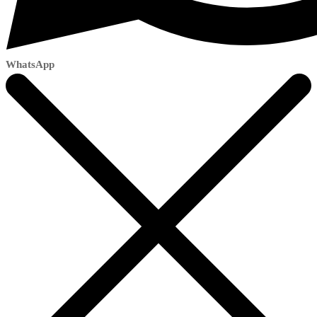
WhatsApp