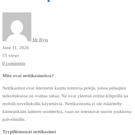
Mr Byju
June 11, 2026
55 views
0 comments
Mitä ovat nettikasinoissa?
Nettikasinot ovat internetin kautta toimivia pelejä, joissa pelaajien
tarkoituksena on voittaa rahaa. Ne ovat yleensä online-kliipeillä tai
mobiili-sovelluksilla käytettäviä. Nettikasinoita ei ole määritelty
kiinteänkään laitteen osoitteeksi, vaan ne toteutuvat suorin joukkona
palvelimille.
Tyypillisimmät nettikasinot