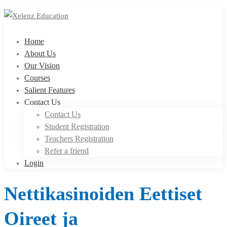
Home
About Us
Our Vision
Courses
Salient Features
Contact Us
Contact Us
Student Registration
Teachers Registration
Refer a friend
Login
Nettikasinoiden Eettiset
Oireet ja