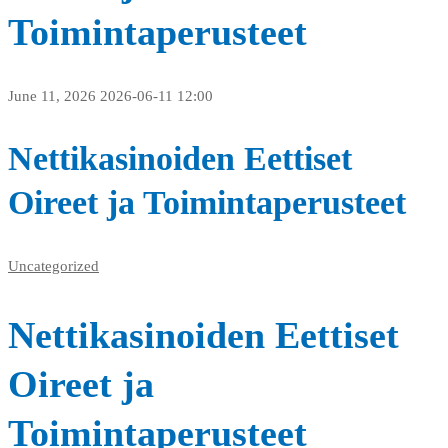
Toimintaperusteet
June 11, 2026
2026-06-11 12:00
Nettikasinoiden Eettiset
Oireet ja Toimintaperusteet
Uncategorized
Nettikasinoiden Eettiset
Oireet ja
Toimintaperusteet