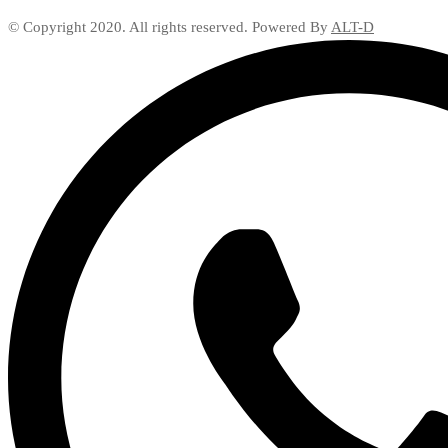
© Copyright 2020. All rights reserved. Powered By
ALT-D