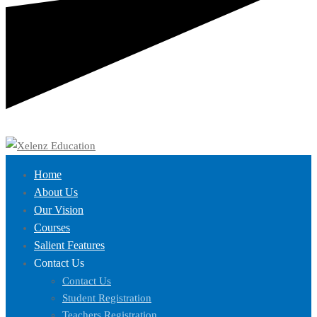
Home
About Us
Our Vision
Courses
Salient Features
Contact Us
Contact Us
Student Registration
Teachers Registration