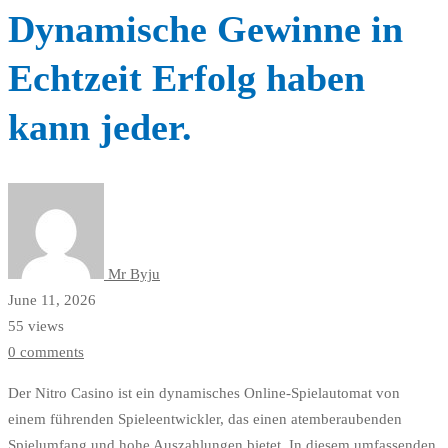
Dynamische Gewinne in
Echtzeit Erfolg haben
kann jeder.
Mr Byju
June 11, 2026
55 views
0 comments
Der Nitro Casino ist ein dynamisches Online-Spielautomat von
einem führenden Spieleentwickler, das einen atemberaubenden
Spielumfang und hohe Auszahlungen bietet. In diesem umfassenden