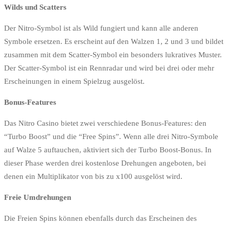
Wilds und Scatters
Der Nitro-Symbol ist als Wild fungiert und kann alle anderen
Symbole ersetzen. Es erscheint auf den Walzen 1, 2 und 3 und bildet
zusammen mit dem Scatter-Symbol ein besonders lukratives Muster.
Der Scatter-Symbol ist ein Rennradar und wird bei drei oder mehr
Erscheinungen in einem Spielzug ausgelöst.
Bonus-Features
Das Nitro Casino bietet zwei verschiedene Bonus-Features: den
“Turbo Boost” und die “Free Spins”. Wenn alle drei Nitro-Symbole
auf Walze 5 auftauchen, aktiviert sich der Turbo Boost-Bonus. In
dieser Phase werden drei kostenlose Drehungen angeboten, bei
denen ein Multiplikator von bis zu x100 ausgelöst wird.
Freie Umdrehungen
Die Freien Spins können ebenfalls durch das Erscheinen des