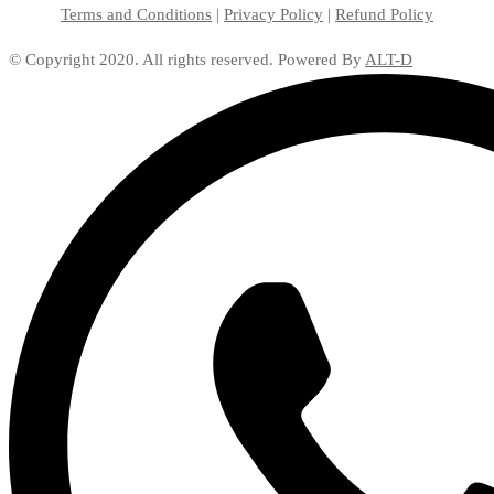
Terms and Conditions
|
Privacy Policy
|
Refund Policy
© Copyright 2020. All rights reserved. Powered By
ALT-D