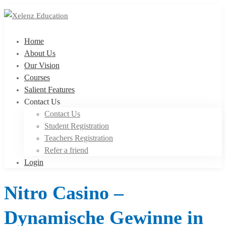
Home
About Us
Our Vision
Courses
Salient Features
Contact Us
Contact Us
Student Registration
Teachers Registration
Refer a friend
Login
Nitro Casino –
Dynamische Gewinne in