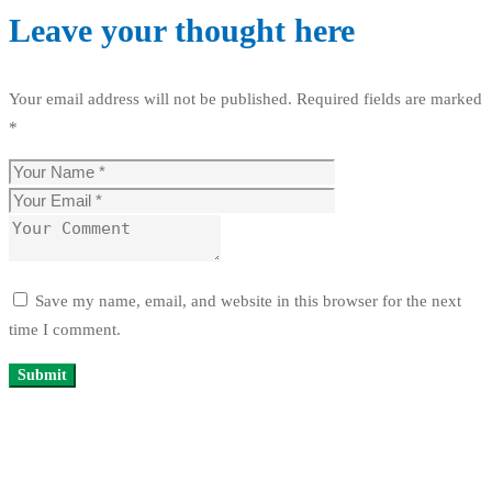
Leave your thought here
Your email address will not be published.
Required fields are marked
*
Save my name, email, and website in this browser for the next
time I comment.