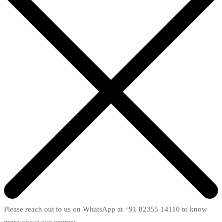
Please reach out to us on WhatsApp at +91 82355 14110 to know
more about our courses.