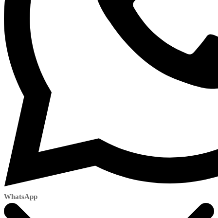
WhatsApp