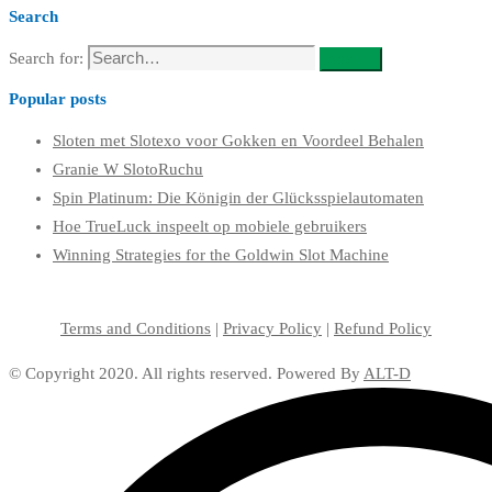
Search
Search for:
Search
Popular posts
Sloten met Slotexo voor Gokken en Voordeel Behalen
Granie W SlotoRuchu
Spin Platinum: Die Königin der Glücksspielautomaten
Hoe TrueLuck inspeelt op mobiele gebruikers
Winning Strategies for the Goldwin Slot Machine
Terms and Conditions
|
Privacy Policy
|
Refund Policy
© Copyright 2020. All rights reserved. Powered By
ALT-D