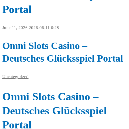
Portal
June 11, 2026
2026-06-11 0:28
Omni Slots Casino –
Deutsches Glücksspiel Portal
Uncategorized
Omni Slots Casino –
Deutsches Glücksspiel
Portal