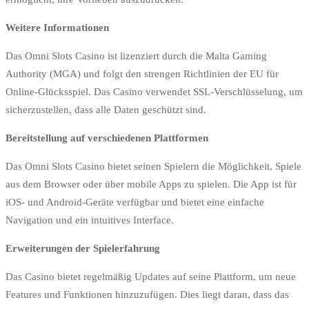
Weitere Informationen
Das Omni Slots Casino ist lizenziert durch die Malta Gaming
Authority (MGA) und folgt den strengen Richtlinien der EU für
Online-Glücksspiel. Das Casino verwendet SSL-Verschlüsselung, um
sicherzustellen, dass alle Daten geschützt sind.
Bereitstellung auf verschiedenen Plattformen
Das Omni Slots Casino bietet seinen Spielern die Möglichkeit, Spiele
aus dem Browser oder über mobile Apps zu spielen. Die App ist für
iOS- und Android-Geräte verfügbar und bietet eine einfache
Navigation und ein intuitives Interface.
Erweiterungen der Spielerfahrung
Das Casino bietet regelmäßig Updates auf seine Plattform, um neue
Features und Funktionen hinzuzufügen. Dies liegt daran, dass das