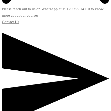
Please reach out to us on WhatsApp at +91 82355 14110 to know
more about our courses.
Contact Us