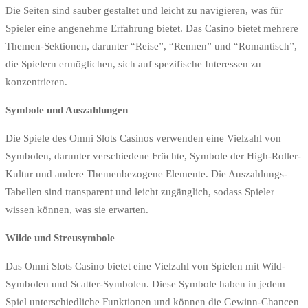
Die Seiten sind sauber gestaltet und leicht zu navigieren, was für
Spieler eine angenehme Erfahrung bietet. Das Casino bietet mehrere
Themen-Sektionen, darunter “Reise”, “Rennen” und “Romantisch”,
die Spielern ermöglichen, sich auf spezifische Interessen zu
konzentrieren.
Symbole und Auszahlungen
Die Spiele des Omni Slots Casinos verwenden eine Vielzahl von
Symbolen, darunter verschiedene Früchte, Symbole der High-Roller-
Kultur und andere Themenbezogene Elemente. Die Auszahlungs-
Tabellen sind transparent und leicht zugänglich, sodass Spieler
wissen können, was sie erwarten.
Wilde und Streusymbole
Das Omni Slots Casino bietet eine Vielzahl von Spielen mit Wild-
Symbolen und Scatter-Symbolen. Diese Symbole haben in jedem
Spiel unterschiedliche Funktionen und können die Gewinn-Chancen