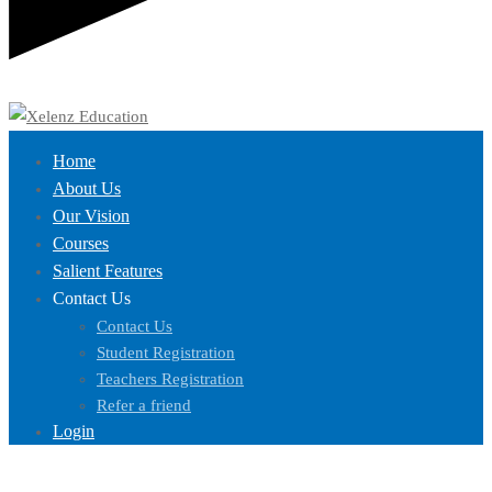
Home
About Us
Our Vision
Courses
Salient Features
Contact Us
Contact Us
Student Registration
Teachers Registration
Refer a friend
Login