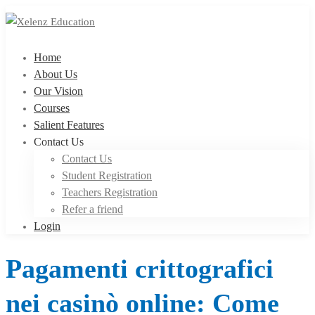
Home
About Us
Our Vision
Courses
Salient Features
Contact Us
Contact Us
Student Registration
Teachers Registration
Refer a friend
Login
Pagamenti crittografici
nei casinò online: Come