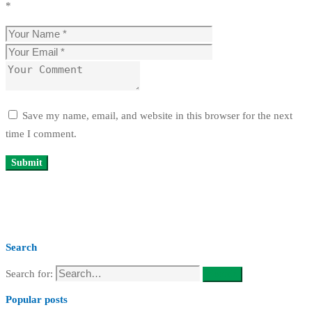
*
Save my name, email, and website in this browser for the next
time I comment.
Search
Search for:
Search
Popular posts