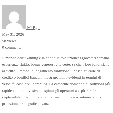
Mr Byju
May 31, 2026
58 views
0 comments
Il mondo dell’iGaming è in continua evoluzione: i giocatori cercano
esperienze fluide, bonus generosi e la certezza che i loro fondi siano
al sicuro. I metodi di pagamento tradizionali, basati su carte di
credito o bonifici bancari, mostrano limiti evidenti in termini di
velocità, costi e vulnerabilità. La crescente domanda di soluzioni più
rapide e meno invasive ha spinto gli operatori a esplorare le
criptovalute, che promettono transazioni quasi istantanee e una
protezione crittografica avanzata.