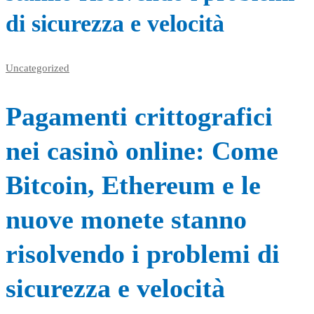
di sicurezza e velocità
Uncategorized
Pagamenti crittografici
nei casinò online: Come
Bitcoin, Ethereum e le
nuove monete stanno
risolvendo i problemi di
sicurezza e velocità