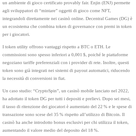
un ambiente di gioco certificato provably fair. Enjin (ENJ) permette
agli sviluppatori di “mintare” oggetti di gioco come NFT,
integrandoli direttamente nei casinò online. Decentral Games (DG) è
un ecosistema che combina token di governance con premi in token
per i giocatori.
I token utility offrono vantaggi rispetto a BTC o ETH. Le
commissioni sono spesso inferiori a 0,001 $, poiché le piattaforme
negoziano tariffe preferenziali con i provider di rete. Inoltre, questi
token sono già integrati nei sistemi di payout automatici, riducendo
la necessità di conversioni in fiat.
Un caso studio: “CryptoSpin”, un casinò mobile lanciato nel 2022,
ha adottato il token DG per tutti i depositi e prelievi. Dopo sei mesi,
il tasso di ritenzione dei giocatori è aumentato del 22 % e le spese di
transazione sono scese del 35 % rispetto all’utilizzo di Bitcoin. Il
casinò ha anche introdotto bonus esclusivi per chi utilizza il token,
aumentando il valore medio del deposito del 18 %.