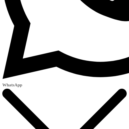
WhatsApp