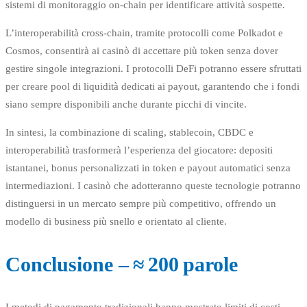
sistemi di monitoraggio on‑chain per identificare attività sospette.
L’interoperabilità cross‑chain, tramite protocolli come Polkadot e
Cosmos, consentirà ai casinò di accettare più token senza dover
gestire singole integrazioni. I protocolli DeFi potranno essere sfruttati
per creare pool di liquidità dedicati ai payout, garantendo che i fondi
siano sempre disponibili anche durante picchi di vincite.
In sintesi, la combinazione di scaling, stablecoin, CBDC e
interoperabilità trasformerà l’esperienza del giocatore: depositi
istantanei, bonus personalizzati in token e payout automatici senza
intermediazioni. I casinò che adotteranno queste tecnologie potranno
distinguersi in un mercato sempre più competitivo, offrendo un
modello di business più snello e orientato al cliente.
Conclusione – ≈ 200 parole