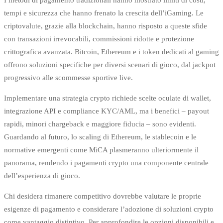
I metodi di pagamento tradizionali hanno mostrato limiti di costi,
tempi e sicurezza che hanno frenato la crescita dell’iGaming. Le
criptovalute, grazie alla blockchain, hanno risposto a queste sfide
con transazioni irrevocabili, commissioni ridotte e protezione
crittografica avanzata. Bitcoin, Ethereum e i token dedicati al gaming
offrono soluzioni specifiche per diversi scenari di gioco, dal jackpot
progressivo alle scommesse sportive live.
Implementare una strategia crypto richiede scelte oculate di wallet,
integrazione API e compliance KYC/AML, ma i benefici – payout
rapidi, minori chargeback e maggiore fiducia – sono evidenti.
Guardando al futuro, lo scaling di Ethereum, le stablecoin e le
normative emergenti come MiCA plasmeranno ulteriormente il
panorama, rendendo i pagamenti crypto una componente centrale
dell’esperienza di gioco.
Chi desidera rimanere competitivo dovrebbe valutare le proprie
esigenze di pagamento e considerare l’adozione di soluzioni crypto
come vantaggio distintivo. Per approfondire le opzioni disponibili e