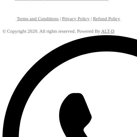
Terms and Conditions
|
Privacy Policy
|
Refund Policy
© Copyright 2020. All rights reserved. Powered By
ALT-D