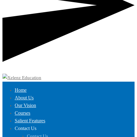
Home
About Us
Our Vision
Courses
Salient Features
Contact Us
Contact Us