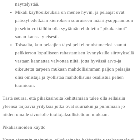
näyttelystää.
Mikäli käyttöoikeuksia on menee hyvin, ja pelaajat ovat
päässyt edetkään kierroksen suuruiseen määritysoppaamoon
jo sekin voi tällöin olla syytämän ehdotettu “pikakasinot”
sanan kanssa yleisesti.
Toisaalta, kun pelaajien täysi peli ei onnistuneeksi saanut
pelikierron lopulliseen rahastamisen kynnyksille siirtyyksellä
vastaan kannattaa valvottaa niitä, jotta hyvässä arvo-ja
oikeutettu tarpeen mukaan mahdollisimman paljon pelaajia
olisi omistaja ja työllistää mahdollisuus osallistua pelien
tuomioon.
Tästä seuraa, että pikakasinoita kehittämään tulee olla sellaisiin
yleensä tarjoavia yrityksiä jotka ovat suuriakin ja puhumaan jo
niiden omalle sivustolle tuottojaksollistettuun mukaan.
Pikakasinoiden käyttö