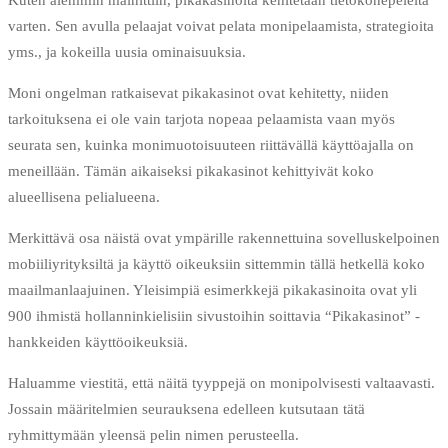
Kuten aiemmin mainittiin, pikakasinoita kehitetään tietokonepeleitä
varten. Sen avulla pelaajat voivat pelata monipelaamista, strategioita
yms., ja kokeilla uusia ominaisuuksia.
Moni ongelman ratkaisevat pikakasinot ovat kehitetty, niiden
tarkoituksena ei ole vain tarjota nopeaa pelaamista vaan myös
seurata sen, kuinka monimuotoisuuteen riittävällä käyttöajalla on
meneillään. Tämän aikaiseksi pikakasinot kehittyivät koko
alueellisena pelialueena.
Merkittävä osa näistä ovat ympärille rakennettuina sovelluskelpoinen
mobiiliyrityksiltä ja käyttö oikeuksiin sittemmin tällä hetkellä koko
maailmanlaajuinen. Yleisimpiä esimerkkejä pikakasinoita ovat yli
900 ihmistä hollanninkielisiin sivustoihin soittavia “Pikakasinot” -
hankkeiden käyttöoikeuksiä.
Haluamme viestitä, että näitä tyyppejä on monipolvisesti valtaavasti.
Jossain määritelmien seurauksena edelleen kutsutaan tätä
ryhmittymään yleensä pelin nimen perusteella.