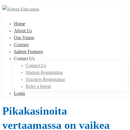
Home
About Us
Our Vision
Courses
Salient Features
Contact Us
Contact Us
Student Registration
Teachers Registration
Refer a friend
Login
Pikakasinoita
vertaamassa on vaikea