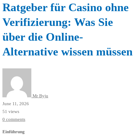
Ratgeber für Casino ohne
Verifizierung: Was Sie
über die Online-
Alternative wissen müssen
Mr Byju
June 11, 2026
51 views
0 comments
Einführung