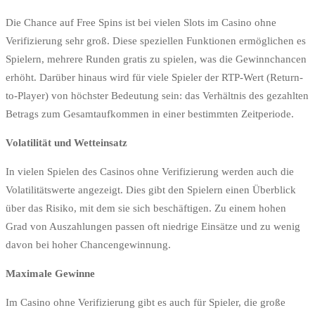
Die Chance auf Free Spins ist bei vielen Slots im Casino ohne
Verifizierung sehr groß. Diese speziellen Funktionen ermöglichen es
Spielern, mehrere Runden gratis zu spielen, was die Gewinnchancen
erhöht. Darüber hinaus wird für viele Spieler der RTP-Wert (Return-
to-Player) von höchster Bedeutung sein: das Verhältnis des gezahlten
Betrags zum Gesamtaufkommen in einer bestimmten Zeitperiode.
Volatilität und Wetteinsatz
In vielen Spielen des Casinos ohne Verifizierung werden auch die
Volatilitätswerte angezeigt. Dies gibt den Spielern einen Überblick
über das Risiko, mit dem sie sich beschäftigen. Zu einem hohen
Grad von Auszahlungen passen oft niedrige Einsätze und zu wenig
davon bei hoher Chancengewinnung.
Maximale Gewinne
Im Casino ohne Verifizierung gibt es auch für Spieler, die große