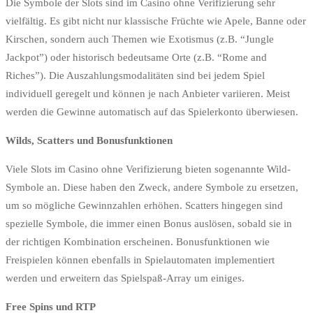
Die Symbole der Slots sind im Casino ohne Verifizierung sehr
vielfältig. Es gibt nicht nur klassische Früchte wie Apele, Banne oder
Kirschen, sondern auch Themen wie Exotismus (z.B. “Jungle
Jackpot”) oder historisch bedeutsame Orte (z.B. “Rome and
Riches”). Die Auszahlungsmodalitäten sind bei jedem Spiel
individuell geregelt und können je nach Anbieter variieren. Meist
werden die Gewinne automatisch auf das Spielerkonto überwiesen.
Wilds, Scatters und Bonusfunktionen
Viele Slots im Casino ohne Verifizierung bieten sogenannte Wild-
Symbole an. Diese haben den Zweck, andere Symbole zu ersetzen,
um so mögliche Gewinnzahlen erhöhen. Scatters hingegen sind
spezielle Symbole, die immer einen Bonus auslösen, sobald sie in
der richtigen Kombination erscheinen. Bonusfunktionen wie
Freispielen können ebenfalls in Spielautomaten implementiert
werden und erweitern das Spielspaß-Array um einiges.
Free Spins und RTP