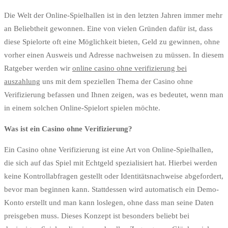
Die Welt der Online-Spielhallen ist in den letzten Jahren immer mehr
an Beliebtheit gewonnen. Eine von vielen Gründen dafür ist, dass
diese Spielorte oft eine Möglichkeit bieten, Geld zu gewinnen, ohne
vorher einen Ausweis und Adresse nachweisen zu müssen. In diesem
Ratgeber werden wir
online casino ohne verifizierung bei
auszahlung
uns mit dem speziellen Thema der Casino ohne
Verifizierung befassen und Ihnen zeigen, was es bedeutet, wenn man
in einem solchen Online-Spielort spielen möchte.
Was ist ein Casino ohne Verifizierung?
Ein Casino ohne Verifizierung ist eine Art von Online-Spielhallen,
die sich auf das Spiel mit Echtgeld spezialisiert hat. Hierbei werden
keine Kontrollabfragen gestellt oder Identitätsnachweise abgefordert,
bevor man beginnen kann. Stattdessen wird automatisch ein Demo-
Konto erstellt und man kann loslegen, ohne dass man seine Daten
preisgeben muss. Dieses Konzept ist besonders beliebt bei