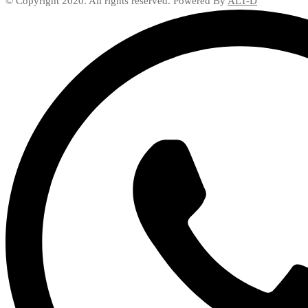
© Copyright 2020. All rights reserved. Powered By
ALT-D