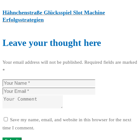
Hähnchenstraße Glücksspiel Slot Machine
Erfolgsstrategien
Leave your thought here
Your email address will not be published.
Required fields are marked
*
Save my name, email, and website in this browser for the next
time I comment.