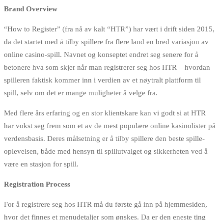
Brand Overview
“How to Register” (fra nå av kalt “HTR”) har vært i drift siden 2015,
da det startet med å tilby spillere fra flere land en bred variasjon av
online casino-spill. Navnet og konseptet endret seg senere for å
betonere hva som skjer når man registrerer seg hos HTR – hvordan
spilleren faktisk kommer inn i verdien av et nøytralt plattform til
spill, selv om det er mange muligheter å velge fra.
Med flere års erfaring og en stor klientskare kan vi godt si at HTR
har vokst seg frem som et av de mest populære online kasinolister på
verdensbasis. Deres målsetning er å tilby spillere den beste spille-
oplevelsen, både med hensyn til spillutvalget og sikkerheten ved å
være en stasjon for spill.
Registration Process
For å registrere seg hos HTR må du første gå inn på hjemmesiden,
hvor det finnes et menudetaljer som ønskes. Da er den eneste ting