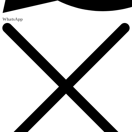
WhatsApp