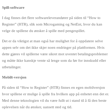
Spill-software
I dag finnes det flere softwareleverandører på siden til “How to
Register” (HTR), slik som Microgaming og NetEnt, hvor du kan
velge de spillene du ønsker å spille med pengespillet.
Det er da viktigst at man også har mulighet for å oppdatere selve
appen selv om det ikke skjer noen endringer på plattformen. Hvis
dette gjøres vil spillerne være sikret mot uventet betalingsproblemer
og måtte ikke kanskje vente så lenge som da før for innskudd eller
utbetalinger.
Mobilt-versjon
På siden til “How to Register” (HTR) finnes en egen mobilversjon
hvor spillene er mulige å spille fra hvilken app på enhetet enn det er.
Med denne teknologien vil du være fullt ut i stand til å få den beste
oplevelsen når du ønsker, uansett sted og tid.