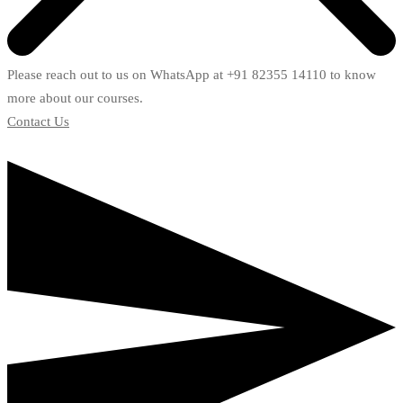
Please reach out to us on WhatsApp at +91 82355 14110 to know
more about our courses.
Contact Us