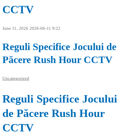
CCTV
June 11, 2026
2026-06-11 9:22
Reguli Specifice Jocului de
Păcere Rush Hour CCTV
Uncategorized
Reguli Specifice Jocului
de Păcere Rush Hour
CCTV