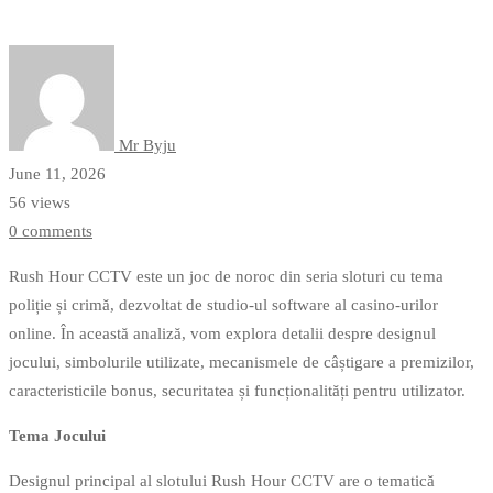
Mr Byju
June 11, 2026
56 views
0 comments
Rush Hour CCTV este un joc de noroc din seria sloturi cu tema
poliție și crimă, dezvoltat de studio-ul software al casino-urilor
online. În această analiză, vom explora detalii despre designul
jocului, simbolurile utilizate, mecanismele de câștigare a premizilor,
caracteristicile bonus, securitatea și funcționalități pentru utilizator.
Tema Jocului
Designul principal al slotului Rush Hour CCTV are o tematică