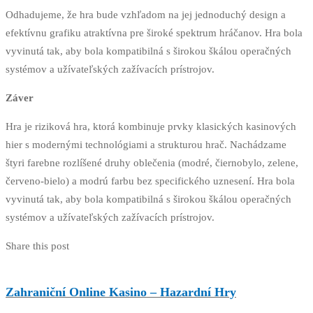
Odhadujeme, že hra bude vzhľadom na jej jednoduchý design a
efektívnu grafiku atraktívna pre široké spektrum hráčanov. Hra bola
vyvinutá tak, aby bola kompatibilná s širokou škálou operačných
systémov a užívateľských zažívacích prístrojov.
Záver
Hra je riziková hra, ktorá kombinuje prvky klasických kasinových
hier s modernými technológiami a strukturou hrač. Nachádzame
štyri farebne rozlíšené druhy oblečenia (modré, čiernobylo, zelene,
červeno-bielo) a modrú farbu bez specifického uznesení. Hra bola
vyvinutá tak, aby bola kompatibilná s širokou škálou operačných
systémov a užívateľských zažívacích prístrojov.
Share this post
Zahraniční Online Kasino – Hazardní Hry