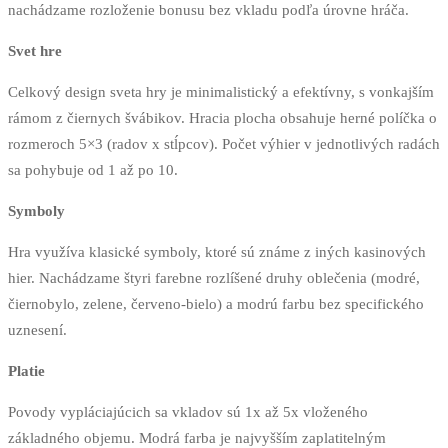
nachádzame rozloženie bonusu bez vkladu podľa úrovne hráča.
Svet hre
Celkový design sveta hry je minimalistický a efektívny, s vonkajším
rámom z čiernych švábikov. Hracia plocha obsahuje herné políčka o
rozmeroch 5×3 (radov x stĺpcov). Počet výhier v jednotlivých radách
sa pohybuje od 1 až po 10.
Symboly
Hra využíva klasické symboly, ktoré sú známe z iných kasinových
hier. Nachádzame štyri farebne rozlíšené druhy oblečenia (modré,
čiernobylo, zelene, červeno-bielo) a modrú farbu bez specifického
uznesení.
Platie
Povody vypláciajúcich sa vkladov sú 1x až 5x vloženého
základného objemu. Modrá farba je najvyšším zaplatitelným