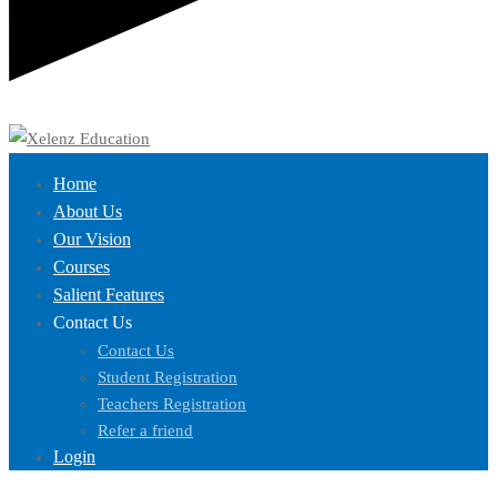
Home
About Us
Our Vision
Courses
Salient Features
Contact Us
Contact Us
Student Registration
Teachers Registration
Refer a friend
Login