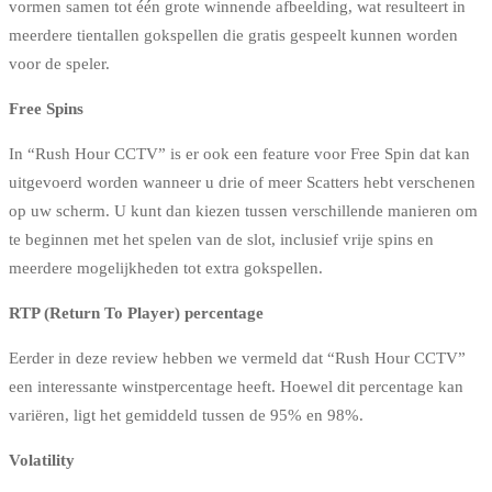
vormen samen tot één grote winnende afbeelding, wat resulteert in
meerdere tientallen gokspellen die gratis gespeelt kunnen worden
voor de speler.
Free Spins
In “Rush Hour CCTV” is er ook een feature voor Free Spin dat kan
uitgevoerd worden wanneer u drie of meer Scatters hebt verschenen
op uw scherm. U kunt dan kiezen tussen verschillende manieren om
te beginnen met het spelen van de slot, inclusief vrije spins en
meerdere mogelijkheden tot extra gokspellen.
RTP (Return To Player) percentage
Eerder in deze review hebben we vermeld dat “Rush Hour CCTV”
een interessante winstpercentage heeft. Hoewel dit percentage kan
variëren, ligt het gemiddeld tussen de 95% en 98%.
Volatility