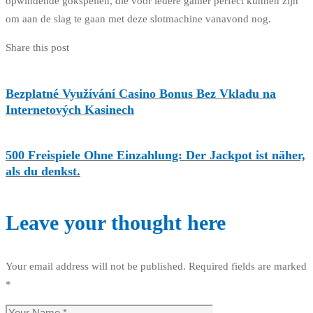
opwindende gokspellen, die voor iedere gamer perfect kunnen zijn
om aan de slag te gaan met deze slotmachine vanavond nog.
Share this post
Bezplatné Využívání Casino Bonus Bez Vkladu na
Internetových Kasinech
500 Freispiele Ohne Einzahlung: Der Jackpot ist näher,
als du denkst.
Leave your thought here
Your email address will not be published.
Required fields are marked
*