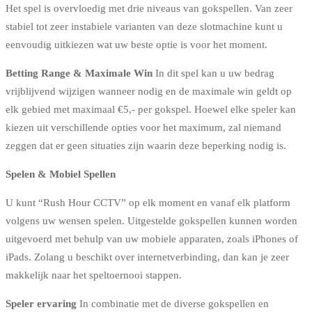
Het spel is overvloedig met drie niveaus van gokspellen. Van zeer
stabiel tot zeer instabiele varianten van deze slotmachine kunt u
eenvoudig uitkiezen wat uw beste optie is voor het moment.
Betting Range & Maximale Win
In dit spel kan u uw bedrag
vrijblijvend wijzigen wanneer nodig en de maximale win geldt op
elk gebied met maximaal €5,- per gokspel. Hoewel elke speler kan
kiezen uit verschillende opties voor het maximum, zal niemand
zeggen dat er geen situaties zijn waarin deze beperking nodig is.
Spelen & Mobiel Spellen
U kunt “Rush Hour CCTV” op elk moment en vanaf elk platform
volgens uw wensen spelen. Uitgestelde gokspellen kunnen worden
uitgevoerd met behulp van uw mobiele apparaten, zoals iPhones of
iPads. Zolang u beschikt over internetverbinding, dan kan je zeer
makkelijk naar het speltoernooi stappen.
Speler ervaring
In combinatie met de diverse gokspellen en