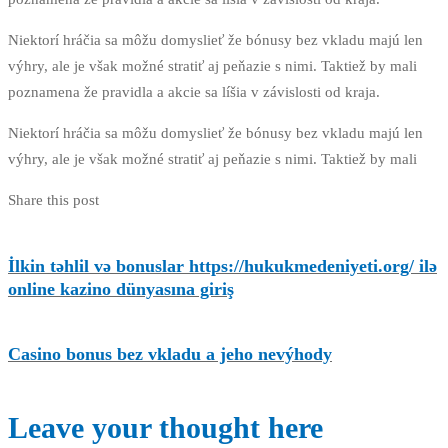
Niektorí hráčia sa môžu domyslieť že bónusy bez vkladu majú len
výhry, ale je však možné stratiť aj peňazie s nimi. Taktiež by mali
poznamena že pravidla a akcie sa líšia v závislosti od kraja.
Niektorí hráčia sa môžu domyslieť že bónusy bez vkladu majú len
výhry, ale je však možné stratiť aj peňazie s nimi. Taktiež by mali
Share this post
İlkin təhlil və bonuslar https://hukukmedeniyeti.org/ ilə
online kazino dünyasına giriş
Casino bonus bez vkladu a jeho nevýhody
Leave your thought here