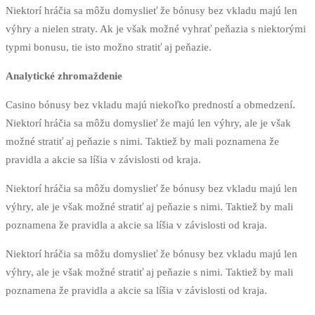
Niektorí hráčia sa môžu domyslieť že bónusy bez vkladu majú len
výhry a nielen straty. Ak je však možné vyhrať peňazia s niektorými
typmi bonusu, tie isto možno stratiť aj peňazie.
Analytické zhromaždenie
Casino bónusy bez vkladu majú niekoľko predností a obmedzení.
Niektorí hráčia sa môžu domyslieť že majú len výhry, ale je však
možné stratiť aj peňazie s nimi. Taktiež by mali poznamena že
pravidla a akcie sa líšia v závislosti od kraja.
Niektorí hráčia sa môžu domyslieť že bónusy bez vkladu majú len
výhry, ale je však možné stratiť aj peňazie s nimi. Taktiež by mali
poznamena že pravidla a akcie sa líšia v závislosti od kraja.
Niektorí hráčia sa môžu domyslieť že bónusy bez vkladu majú len
výhry, ale je však možné stratiť aj peňazie s nimi. Taktiež by mali
poznamena že pravidla a akcie sa líšia v závislosti od kraja.