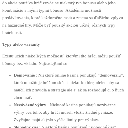
do akcie používa hráč zvyčajne niektorý typ bonusu alebo jeho
kombináciu s inými typmi bónusu. Akádémia možností
predávkovania, ktoré každoročne rastú a zmena sa ďalšieho vplyvu
na hazardné hry. Môže byť použitý akciou určitéj rôznych typy
hratelností.
Typy alebo varianty
Existujúcich niekoľkých možností, ktorými títo hráči môžu použiť
bónusy bez vkladu. Najčastejšími sú:
Demovanie
: Niektoré online kasína ponúkajú “demoverziu”,
ktorá umožňuje hráčom skúsiť niekoľko hier, nielen aby sa
naučil ich pravidla a strategie ale aj ak sa rozhodujú či o ňuch
chcú hrať.
Nezáväzné výhry
: Niektoré kasína ponúkajú nezáväzne
výhry bez toho, aby hráči museli vložiť žiadné peniaze.
Zvyčajne majú akýslo vyššie limity pre výplaty.
Slobodný čas
: Niektoré kasína ponúkajú “slobodný čas”,