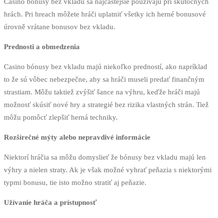
Casino bónusy bez vkladu sa najčastejšie používaju pri skutočných
hrách. Pri hreach môžete hráči uplatniť všetky ich herné bonusové
úrovně vrátane bonusov bez vkladu.
Prednosti a obmedzenia
Casino bónusy bez vkladu majú niekoľko predností, ako napríklad
to že sú vôbec nebezpečne, aby sa hráči museli predať finančným
strastiam. Môžu taktiež zvýšiť šance na výhru, keďže hráči majú
možnosť skúsiť nové hry a strategié bez rizika vlastných strán. Tiež
môžu pomôcť zlepšiť herná techniky.
Rozšírečné mýty alebo nepravdivé informácie
Niektorí hráčia sa môžu domyslieť že bónusy bez vkladu majú len
výhry a nielen straty. Ak je však možné vyhrať peňazia s niektorými
typmi bonusu, tie isto možno stratiť aj peňazie.
Užívanie hráča a prístupnosť