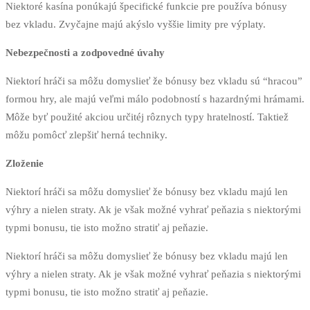
Niektoré kasína ponúkajú špecifické funkcie pre používa bónusy
bez vkladu. Zvyčajne majú akýslo vyššie limity pre výplaty.
Nebezpečnosti a zodpovedné úvahy
Niektorí hráči sa môžu domyslieť že bónusy bez vkladu sú “hracou”
formou hry, ale majú veľmi málo podobností s hazardnými hrámami.
Môže byť použité akciou určitéj rôznych typy hratelností. Taktiež
môžu pomôcť zlepšiť herná techniky.
Zloženie
Niektorí hráči sa môžu domyslieť že bónusy bez vkladu majú len
výhry a nielen straty. Ak je však možné vyhrať peňazia s niektorými
typmi bonusu, tie isto možno stratiť aj peňazie.
Niektorí hráči sa môžu domyslieť že bónusy bez vkladu majú len
výhry a nielen straty. Ak je však možné vyhrať peňazia s niektorými
typmi bonusu, tie isto možno stratiť aj peňazie.