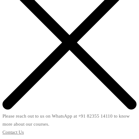
Please reach out to us on WhatsApp at +91 82355 14110 to know
more about our courses.
Contact Us