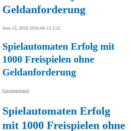
Geldanforderung
June 12, 2026
2026-06-12 1:22
Spielautomaten Erfolg mit
1000 Freispielen ohne
Geldanforderung
Uncategorized
Spielautomaten Erfolg
mit 1000 Freispielen ohne