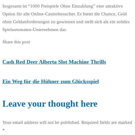
Insgesamt ist “1000 Freispiele Ohne Einzahlung” eine attraktive
Option für alle Online-Casinobesucher. Es bietet die Chance, Geld
ohne Geldanforderungen zu gewinnen und stellt sich als ein solides
Spielautomaten-Unternehmen dar.
Share this post
Cash Red Deer Alberta Slot Machine Thrills
Ein Weg für die Hühner zum Glücksspiel
Leave your thought here
Your email address will not be published.
Required fields are marked
*