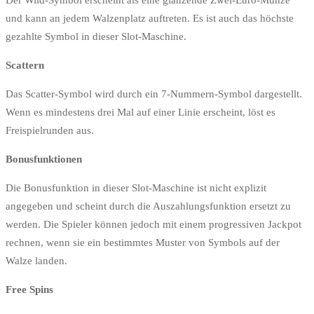
Der Wild-Symbol erscheint als eine glänzende Zwei-Euro-Münze
und kann an jedem Walzenplatz auftreten. Es ist auch das höchste
gezahlte Symbol in dieser Slot-Maschine.
Scattern
Das Scatter-Symbol wird durch ein 7-Nummern-Symbol dargestellt.
Wenn es mindestens drei Mal auf einer Linie erscheint, löst es
Freispielrunden aus.
Bonusfunktionen
Die Bonusfunktion in dieser Slot-Maschine ist nicht explizit
angegeben und scheint durch die Auszahlungsfunktion ersetzt zu
werden. Die Spieler können jedoch mit einem progressiven Jackpot
rechnen, wenn sie ein bestimmtes Muster von Symbols auf der
Walze landen.
Free Spins