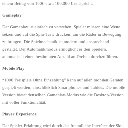
einem Betrag von 100€ etwa 100.000 € entspricht.
Gameplay
Der Gameplay ist einfach zu verstehen: Spieler müssen eine Wette
setzen und auf die Spin-Taste drücken, um die Räder in Bewegung
zu bringen. Die Spielmechanik ist modern und ansprechend
gestaltet. Der Automatikmodus ermöglicht es den Spielern,
automatisch einen bestimmten Anzahl an Drehen durchzuführen.
Mobile Play
“1000 Freispiele Ohne Einzahlung” kann auf allen mobilen Geräten
gespielt werden, einschließlich Smartphones und Tablets. Die mobile
Version bietet denselben Gameplay-Modus wie die Desktop-Version
mit voller Funktionalität.
Player Experience
Der Spieler-Erfahrung wird durch das freundliche Interface der Slot-