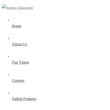
Home
About Us
Our Vision
Courses
Salient Features