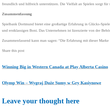
freundlich und hilfreich unterstützen. Die Vielfalt an Spielen sorgt fü
Zusammenfassung
Spielbank Dortmund bietet eine großartige Erfahrung in Glücks-Spiel
und erstklassigen Boni. Das Unternehmen ist lizenzierte von der Behör
Zusammenfassend kann man sagen: “Die Erfahrung mit dieser Marke wa
Share this post
Winning Big in Western Canada at Play Alberta Casino
Olymp Win – Wygraj Duże Sumy w Gry Kasiynowe
Leave your thought here