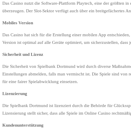
Das Casino nutzt die Software-Plattform Playtech, eine der größten in d
überzeugen. Der Slot-Sektor verfügt auch über ein breitgefächertes 
Mobiles Version
Das Casino hat sich für die Erstellung einer mobilen App entschieden
Version ist optimal auf alle Geräte optimiert, um sicherzustellen, dass
Sicherheit und Lizenz
Die Sicherheit von Spielbank Dortmund wird durch diverse Maßnahmen 
Einstellungen abmelden, falls man vermischt ist. Die Spiele sind vo
für eine fairer Spielabwicklung einsetzen.
Lizenzierung
Die Spielbank Dortmund ist lizenziert durch die Behörde für Glückss
Lizensierung stellt sicher, dass alle Spiele im Online Casino rechtmäßi
Kundenunterstützung