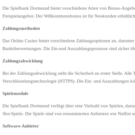
Die Spielbank Dortmund bietet verschiedene Arten von Bonus-Angeb
Freispielangebot. Der Willkommensbonus ist für Neukunden erhältlic
Zahlungsmethoden
Das Online Casino bietet verschiedene Zahlungsoptionen an, darunter Kr
Banküberweisungen. Die Ein-und Auszahlungsprozesse sind sicher üb
Zahlungsabwicklung
Bei der Zahlungsabwicklung steht die Sicherheit an erster Stelle. Al
Verschlüsselungstechnologie (HTTPS). Die Ein- und Auszahlungen kö
Spielemodule
Die Spielbank Dortmund verfügt über eine Vielzahl von Spielen, darun
Slot-Spiele. Die Spiele sind von renommierten Anbietern wie NetEnt
Software-Anbieter