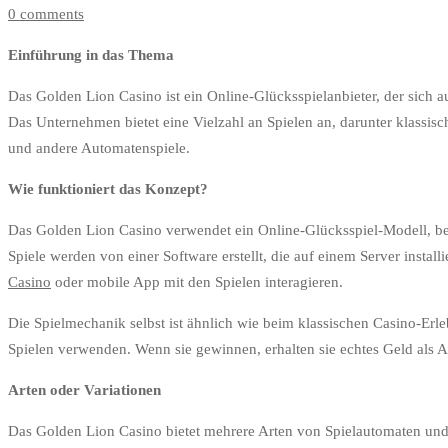
0 comments
Einführung in das Thema
Das Golden Lion Casino ist ein Online-Glücksspielanbieter, der sich au
Das Unternehmen bietet eine Vielzahl an Spielen an, darunter klassis
und andere Automatenspiele.
Wie funktioniert das Konzept?
Das Golden Lion Casino verwendet ein Online-Glücksspiel-Modell, bei
Spiele werden von einer Software erstellt, die auf einem Server insta
Casino
oder mobile App mit den Spielen interagieren.
Die Spielmechanik selbst ist ähnlich wie beim klassischen Casino-Erle
Spielen verwenden. Wenn sie gewinnen, erhalten sie echtes Geld als 
Arten oder Variationen
Das Golden Lion Casino bietet mehrere Arten von Spielautomaten und 