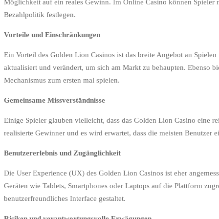
Möglichkeit auf ein reales Gewinn. Im Online Casino können Spieler n
Bezahlpolitik festlegen.
Vorteile und Einschränkungen
Ein Vorteil des Golden Lion Casinos ist das breite Angebot an Spielen
aktualisiert und verändert, um sich am Markt zu behaupten. Ebenso bi
Mechanismus zum ersten mal spielen.
Gemeinsame Missverständnisse
Einige Spieler glauben vielleicht, dass das Golden Lion Casino eine r
realisierte Gewinner und es wird erwartet, dass die meisten Benutzer 
Benutzererlebnis und Zugänglichkeit
Die User Experience (UX) des Golden Lion Casinos ist eher angemesse
Geräten wie Tablets, Smartphones oder Laptops auf die Plattform zugre
benutzerfreundliches Interface gestaltet.
Risiken und verantwortungsvolle Erwägungen