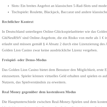
Slots: Ein breites Angebot an klassischen 5-Rad-Slots und mo
Tischspiele: Roulette, Blackjack, Baccarat und andere klassis
Rechtlicher Kontext
In Deutschland unterliegen Online-Glücksspielanbieter wie das Gold
GlüNeuRStV sind Online-Angebote, die ein Risiko von mehr als 1 € in 
erlaubt und müssen gemäß § 4 Absatz 2 durch eine Lizenzierung des An
Golden Lion Casino zwar keine ausdrückliche Lizenz vergeben.
Freispiel- oder Demo-Modus
Das Golden Lion Casino bietet dem Benutzer den Möglichkeit, erste 
einzusetzen. Spieler können virtuelles Geld erhalten und spielen es 
Nutzern, das Spielverständnis zu erweitern.
Real Money gegenüber dem kostenlosen Modus
Die Hauptunterschiede zwischen Real-Money-Spielen und dem kosten