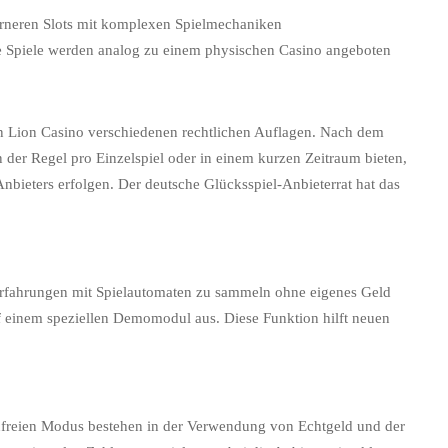
derneren Slots mit komplexen Spielmechaniken
che Spiele werden analog zu einem physischen Casino angeboten
en Lion Casino verschiedenen rechtlichen Auflagen. Nach dem
der Regel pro Einzelspiel oder in einem kurzen Zeitraum bieten,
bieters erfolgen. Der deutsche Glücksspiel-Anbieterrat hat das
Erfahrungen mit Spielautomaten zu sammeln ohne eigenes Geld
auf einem speziellen Demomodul aus. Diese Funktion hilft neuen
freien Modus bestehen in der Verwendung von Echtgeld und der