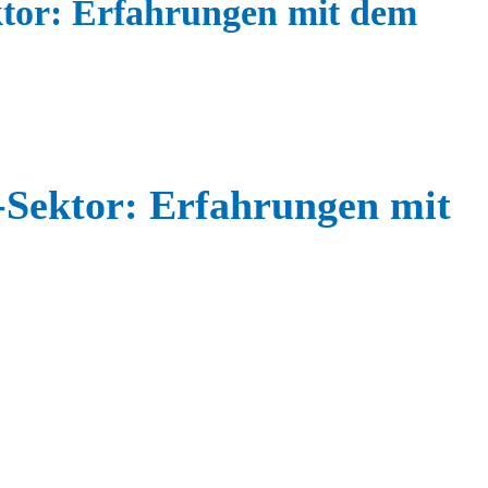
ektor: Erfahrungen mit dem
l-Sektor: Erfahrungen mit