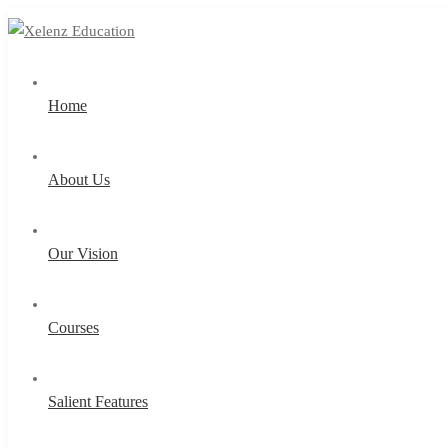
Home
About Us
Our Vision
Courses
Salient Features