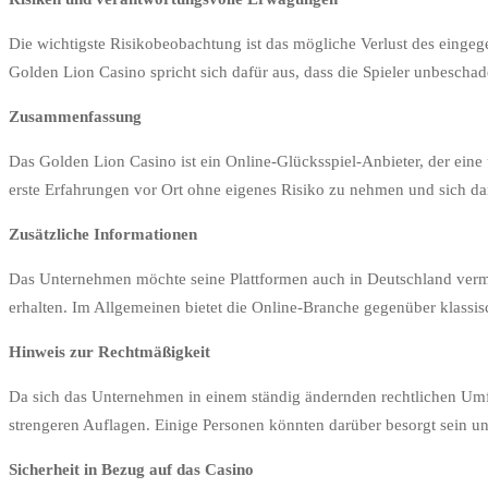
Die wichtigste Risikobeobachtung ist das mögliche Verlust des eingeg
Golden Lion Casino spricht sich dafür aus, dass die Spieler unbescha
Zusammenfassung
Das Golden Lion Casino ist ein Online-Glücksspiel-Anbieter, der eine
erste Erfahrungen vor Ort ohne eigenes Risiko zu nehmen und sich 
Zusätzliche Informationen
Das Unternehmen möchte seine Plattformen auch in Deutschland vermark
erhalten. Im Allgemeinen bietet die Online-Branche gegenüber klassis
Hinweis zur Rechtmäßigkeit
Da sich das Unternehmen in einem ständig ändernden rechtlichen Umfel
strengeren Auflagen. Einige Personen könnten darüber besorgt sein u
Sicherheit in Bezug auf das Casino