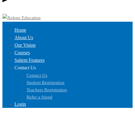
Home
About Us
Our Vision
Courses
Salient Features
Contact Us
Contact Us
Student Registration
Teachers Registration
Refer a friend
Login