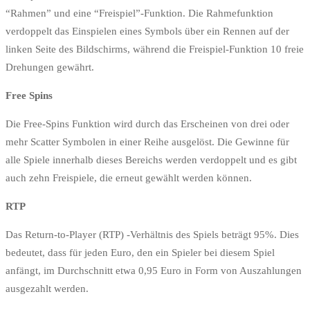
“Rahmen” und eine “Freispiel”-Funktion. Die Rahmefunktion
verdoppelt das Einspielen eines Symbols über ein Rennen auf der
linken Seite des Bildschirms, während die Freispiel-Funktion 10 freie
Drehungen gewährt.
Free Spins
Die Free-Spins Funktion wird durch das Erscheinen von drei oder
mehr Scatter Symbolen in einer Reihe ausgelöst. Die Gewinne für
alle Spiele innerhalb dieses Bereichs werden verdoppelt und es gibt
auch zehn Freispiele, die erneut gewählt werden können.
RTP
Das Return-to-Player (RTP) -Verhältnis des Spiels beträgt 95%. Dies
bedeutet, dass für jeden Euro, den ein Spieler bei diesem Spiel
anfängt, im Durchschnitt etwa 0,95 Euro in Form von Auszahlungen
ausgezahlt werden.