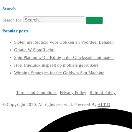
Search
Search for:
Search
Popular posts
Sloten met Slotexo voor Gokken en Voordeel Behalen
Granie W SlotoRuchu
Spin Platinum: Die Königin der Glücksspielautomaten
Hoe TrueLuck inspeelt op mobiele gebruikers
Winning Strategies for the Goldwin Slot Machine
Terms and Conditions
|
Privacy Policy
|
Refund Policy
© Copyright 2020. All rights reserved. Powered By
ALT-D