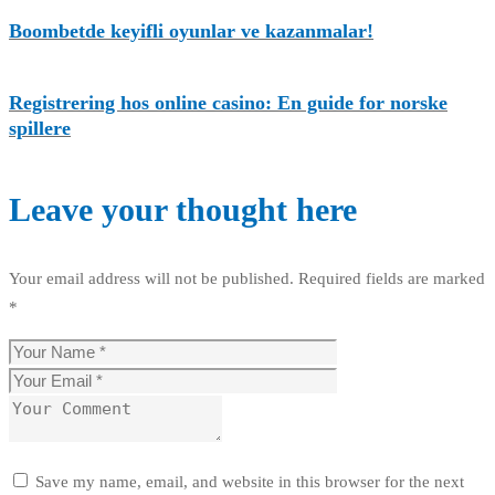
Boombetde keyifli oyunlar ve kazanmalar!
Registrering hos online casino: En guide for norske
spillere
Leave your thought here
Your email address will not be published.
Required fields are marked
*
Save my name, email, and website in this browser for the next