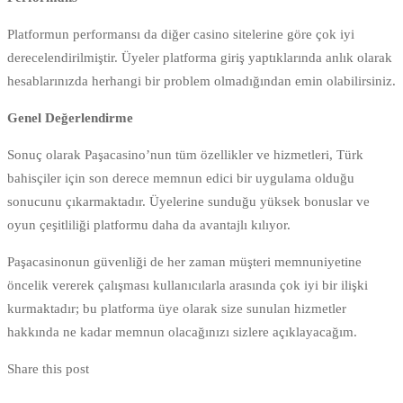
Platformun performansı da diğer casino sitelerine göre çok iyi
derecelendirilmiştir. Üyeler platforma giriş yaptıklarında anlık olarak
hesablarınızda herhangi bir problem olmadığından emin olabilirsiniz.
Genel Değerlendirme
Sonuç olarak Paşacasino’nun tüm özellikler ve hizmetleri, Türk
bahisçiler için son derece memnun edici bir uygulama olduğu
sonucunu çıkarmaktadır. Üyelerine sunduğu yüksek bonuslar ve
oyun çeşitliliği platformu daha da avantajlı kılıyor.
Paşacasinonun güvenliği de her zaman müşteri memnuniyetine
öncelik vererek çalışması kullanıcılarla arasında çok iyi bir ilişki
kurmaktadır; bu platforma üye olarak size sunulan hizmetler
hakkında ne kadar memnun olacağınızı sizlere açıklayacağım.
Share this post