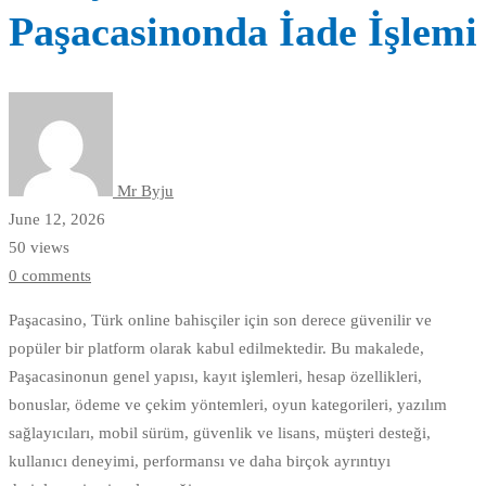
Paşacasinonda İade İşlemi
Mr Byju
June 12, 2026
50 views
0 comments
Paşacasino, Türk online bahisçiler için son derece güvenilir ve
popüler bir platform olarak kabul edilmektedir. Bu makalede,
Paşacasinonun genel yapısı, kayıt işlemleri, hesap özellikleri,
bonuslar, ödeme ve çekim yöntemleri, oyun kategorileri, yazılım
sağlayıcıları, mobil sürüm, güvenlik ve lisans, müşteri desteği,
kullanıcı deneyimi, performansı ve daha birçok ayrıntıyı