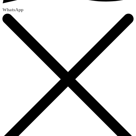
WhatsApp