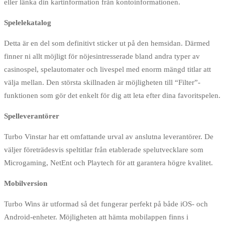
eller länka din kartinformation från kontoinformationen.
Spelelekatalog
Detta är en del som definitivt sticker ut på den hemsidan. Därmed
finner ni allt möjligt för nöjesintresserade bland andra typer av
casinospel, spelautomater och livespel med enorm mängd titlar att
välja mellan. Den största skillnaden är möjligheten till “Filter”-
funktionen som gör det enkelt för dig att leta efter dina favoritspelen.
Spelleverantörer
Turbo Vinstar har ett omfattande urval av anslutna leverantörer. De
väljer företrädesvis speltitlar från etablerade spelutvecklare som
Microgaming, NetEnt och Playtech för att garantera högre kvalitet.
Mobilversion
Turbo Wins är utformad så det fungerar perfekt på både iOS- och
Android-enheter. Möjligheten att hämta mobilappen finns i