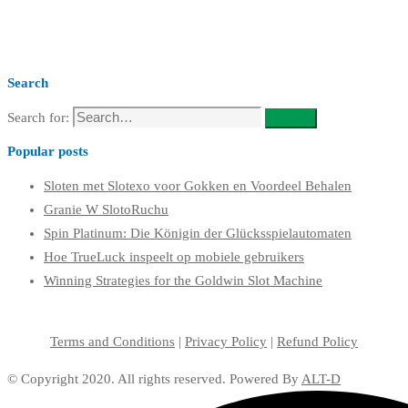
Search
Search for:
Search
Popular posts
Sloten met Slotexo voor Gokken en Voordeel Behalen
Granie W SlotoRuchu
Spin Platinum: Die Königin der Glücksspielautomaten
Hoe TrueLuck inspeelt op mobiele gebruikers
Winning Strategies for the Goldwin Slot Machine
Terms and Conditions
|
Privacy Policy
|
Refund Policy
© Copyright 2020. All rights reserved. Powered By
ALT-D