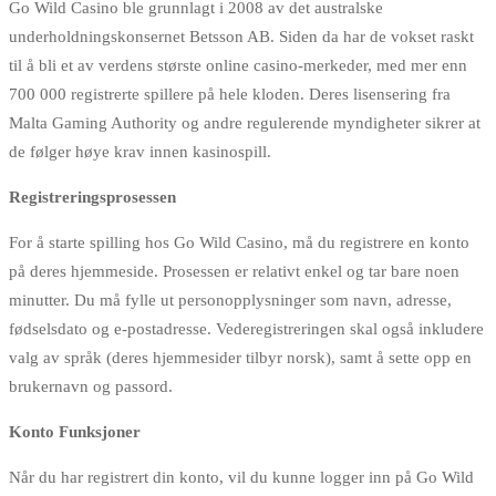
Go Wild Casino ble grunnlagt i 2008 av det australske
underholdningskonsernet Betsson AB. Siden da har de vokset raskt
til å bli et av verdens største online casino-merkeder, med mer enn
700 000 registrerte spillere på hele kloden. Deres lisensering fra
Malta Gaming Authority og andre regulerende myndigheter sikrer at
de følger høye krav innen kasinospill.
Registreringsprosessen
For å starte spilling hos Go Wild Casino, må du registrere en konto
på deres hjemmeside. Prosessen er relativt enkel og tar bare noen
minutter. Du må fylle ut personopplysninger som navn, adresse,
fødselsdato og e-postadresse. Vederegistreringen skal også inkludere
valg av språk (deres hjemmesider tilbyr norsk), samt å sette opp en
brukernavn og passord.
Konto Funksjoner
Når du har registrert din konto, vil du kunne logger inn på Go Wild