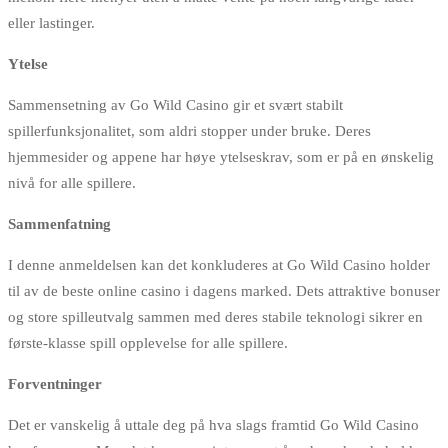
eller lastinger.
Ytelse
Sammensetning av Go Wild Casino gir et svært stabilt
spillerfunksjonalitet, som aldri stopper under bruke. Deres
hjemmesider og appene har høye ytelseskrav, som er på en ønskelig
nivå for alle spillere.
Sammenfatning
I denne anmeldelsen kan det konkluderes at Go Wild Casino holder
til av de beste online casino i dagens marked. Dets attraktive bonuser
og store spilleutvalg sammen med deres stabile teknologi sikrer en
første-klasse spill opplevelse for alle spillere.
Forventninger
Det er vanskelig å uttale deg på hva slags framtid Go Wild Casino