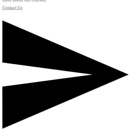
Contact Us