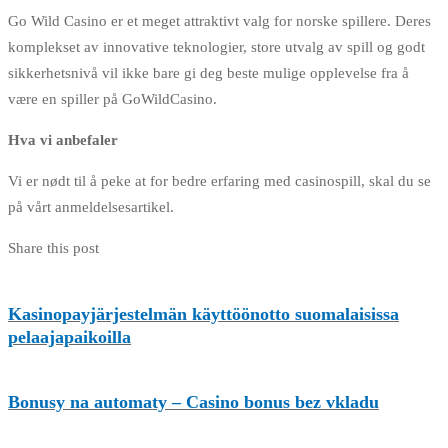
Go Wild Casino er et meget attraktivt valg for norske spillere. Deres
komplekset av innovative teknologier, store utvalg av spill og godt
sikkerhetsnivå vil ikke bare gi deg beste mulige opplevelse fra å
være en spiller på GoWildCasino.
Hva vi anbefaler
Vi er nødt til å peke at for bedre erfaring med casinospill, skal du se
på vårt anmeldelsesartikel.
Share this post
Kasinopayjärjestelmän käyttöönotto suomalaisissa
pelaajapaikoilla
Bonusy na automaty – Casino bonus bez vkladu