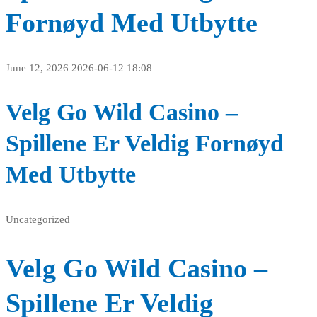
Fornøyd Med Utbytte
June 12, 2026
2026-06-12 18:08
Velg Go Wild Casino –
Spillene Er Veldig Fornøyd
Med Utbytte
Uncategorized
Velg Go Wild Casino –
Spillene Er Veldig