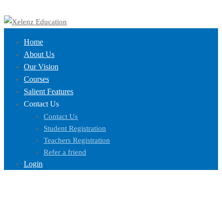
Home
About Us
Our Vision
Courses
Salient Features
Contact Us
Contact Us
Student Registration
Teachers Registration
Refer a friend
Login