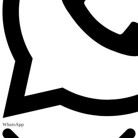
WhatsApp