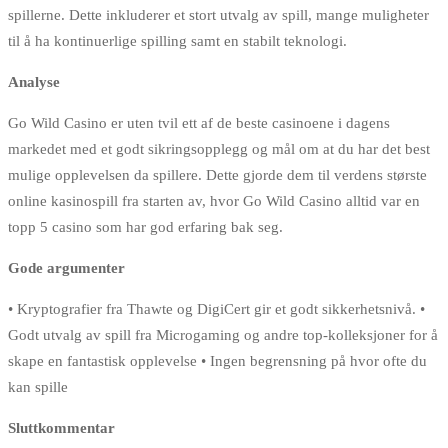
spillerne. Dette inkluderer et stort utvalg av spill, mange muligheter
til å ha kontinuerlige spilling samt en stabilt teknologi.
Analyse
Go Wild Casino er uten tvil ett af de beste casinoene i dagens
markedet med et godt sikringsopplegg og mål om at du har det best
mulige opplevelsen da spillere. Dette gjorde dem til verdens største
online kasinospill fra starten av, hvor Go Wild Casino alltid var en
topp 5 casino som har god erfaring bak seg.
Gode argumenter
• Kryptografier fra Thawte og DigiCert gir et godt sikkerhetsnivå. •
Godt utvalg av spill fra Microgaming og andre top-kolleksjoner for å
skape en fantastisk opplevelse • Ingen begrensning på hvor ofte du
kan spille
Sluttkommentar