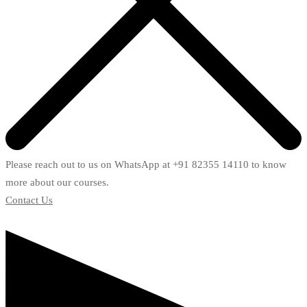
Please reach out to us on WhatsApp at +91 82355 14110 to know
more about our courses.
Contact Us