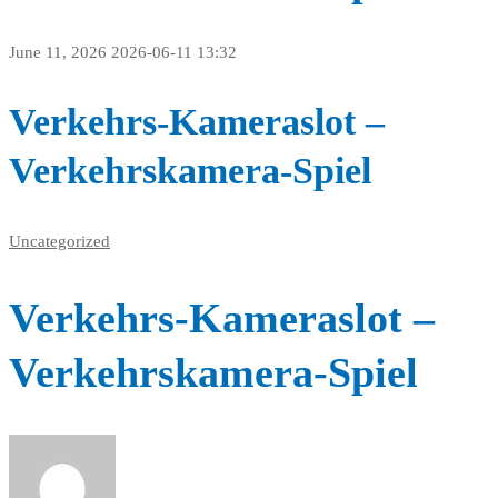
June 11, 2026
2026-06-11 13:32
Verkehrs-Kameraslot –
Verkehrskamera-Spiel
Uncategorized
Verkehrs-Kameraslot –
Verkehrskamera-Spiel