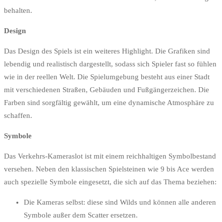
behalten.
Design
Das Design des Spiels ist ein weiteres Highlight. Die Grafiken sind
lebendig und realistisch dargestellt, sodass sich Spieler fast so fühlen
wie in der reellen Welt. Die Spielumgebung besteht aus einer Stadt
mit verschiedenen Straßen, Gebäuden und Fußgängerzeichen. Die
Farben sind sorgfältig gewählt, um eine dynamische Atmosphäre zu
schaffen.
Symbole
Das Verkehrs-Kameraslot ist mit einem reichhaltigen Symbolbestand
versehen. Neben den klassischen Spielsteinen wie 9 bis Ace werden
auch spezielle Symbole eingesetzt, die sich auf das Thema beziehen:
Die Kameras selbst: diese sind Wilds und können alle anderen
Symbole außer dem Scatter ersetzen.