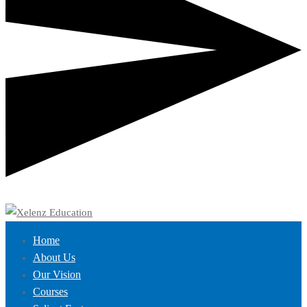
Home
About Us
Our Vision
Courses