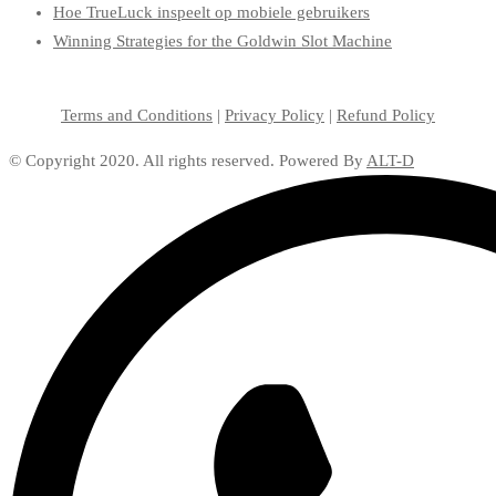
Hoe TrueLuck inspeelt op mobiele gebruikers
Winning Strategies for the Goldwin Slot Machine
Terms and Conditions
|
Privacy Policy
|
Refund Policy
© Copyright 2020. All rights reserved. Powered By
ALT-D