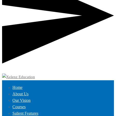
Home
About Us
Our Vision
Courses
Salient Features