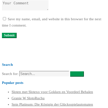
Save my name, email, and website in this browser for the next
time I comment.
Search
Search for:
Search
Popular posts
Sloten met Slotexo voor Gokken en Voordeel Behalen
Granie W SlotoRuchu
Spin Platinum: Die Königin der Glücksspielautomaten