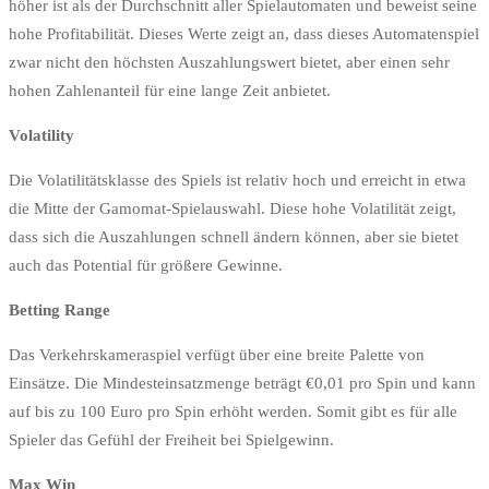
höher ist als der Durchschnitt aller Spielautomaten und beweist seine
hohe Profitabilität. Dieses Werte zeigt an, dass dieses Automatenspiel
zwar nicht den höchsten Auszahlungswert bietet, aber einen sehr
hohen Zahlenanteil für eine lange Zeit anbietet.
Volatility
Die Volatilitätsklasse des Spiels ist relativ hoch und erreicht in etwa
die Mitte der Gamomat-Spielauswahl. Diese hohe Volatilität zeigt,
dass sich die Auszahlungen schnell ändern können, aber sie bietet
auch das Potential für größere Gewinne.
Betting Range
Das Verkehrskameraspiel verfügt über eine breite Palette von
Einsätze. Die Mindesteinsatzmenge beträgt €0,01 pro Spin und kann
auf bis zu 100 Euro pro Spin erhöht werden. Somit gibt es für alle
Spieler das Gefühl der Freiheit bei Spielgewinn.
Max Win