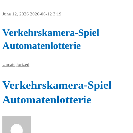
June 12, 2026
2026-06-12 3:19
Verkehrskamera-Spiel
Automatenlotterie
Uncategorized
Verkehrskamera-Spiel
Automatenlotterie