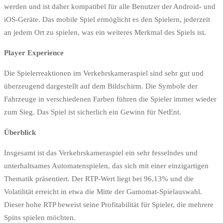
werden und ist daher kompatibel für alle Benutzer der Android- und
iOS-Geräte. Das mobile Spiel ermöglicht es den Spielern, jederzeit
an jedem Ort zu spielen, was ein weiteres Merkmal des Spiels ist.
Player Experience
Die Spielerreaktionen im Verkehrskameraspiel sind sehr gut und
überzeugend dargestellt auf dem Bildschirm. Die Symbole der
Fahrzeuge in verschiedenen Farben führen die Spieler immer wieder
zum Sieg. Das Spiel ist sicherlich ein Gewinn für NetEnt.
Überblick
Insgesamt ist das Verkehrskameraspiel ein sehr fesselndes und
unterhaltsames Automatenspielen, das sich mit einer einzigartigen
Thematik präsentiert. Der RTP-Wert liegt bei 96,13% und die
Volatilität erreicht in etwa die Mitte der Gamomat-Spielauswahl.
Dieser hohe RTP beweist seine Profitabilität für Spieler, die mehrere
Spins spielen möchten.