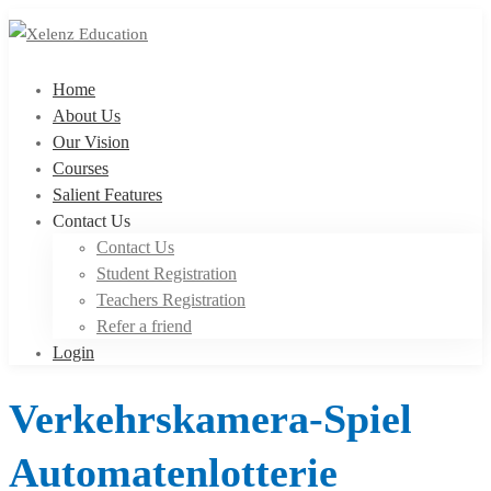
Home
About Us
Our Vision
Courses
Salient Features
Contact Us
Contact Us
Student Registration
Teachers Registration
Refer a friend
Login
Verkehrskamera-Spiel
Automatenlotterie