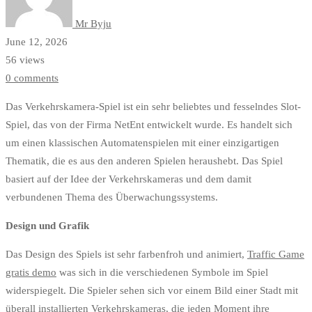
Mr Byju
June 12, 2026
56 views
0 comments
Das Verkehrskamera-Spiel ist ein sehr beliebtes und fesselndes Slot-
Spiel, das von der Firma NetEnt entwickelt wurde. Es handelt sich
um einen klassischen Automatenspielen mit einer einzigartigen
Thematik, die es aus den anderen Spielen heraushebt. Das Spiel
basiert auf der Idee der Verkehrskameras und dem damit
verbundenen Thema des Überwachungssystems.
Design und Grafik
Das Design des Spiels ist sehr farbenfroh und animiert,
Traffic Game
gratis demo
was sich in die verschiedenen Symbole im Spiel
widerspiegelt. Die Spieler sehen sich vor einem Bild einer Stadt mit
überall installierten Verkehrskameras, die jeden Moment ihre